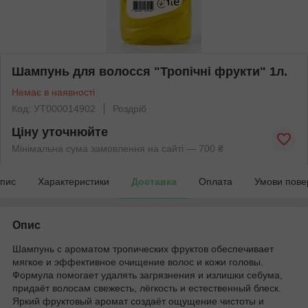
Шампунь для волосся "Тропічні фрукти" 1л.
Немає в наявності
Код: УТ000014902
Роздріб
Ціну уточнюйте
Мінімальна сума замовлення на сайті — 700 ₴
пис
Характеристики
Доставка
Оплата
Умови пове
Опис
Шампунь с ароматом тропических фруктов обеспечивает
мягкое и эффективное очищение волос и кожи головы.
Формула помогает удалять загрязнения и излишки себума,
придаёт волосам свежесть, лёгкость и естественный блеск.
Яркий фруктовый аромат создаёт ощущение чистоты и