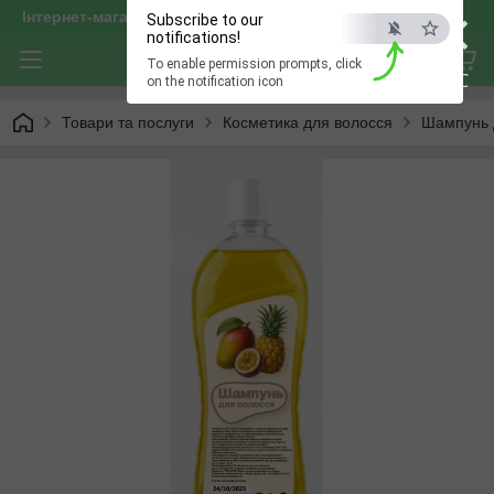
×
Інтернет-магазин "optservis"
Subscribe to our
notifications!
To enable permission prompts, click
ESC
on the notification icon
Товари та послуги
Косметика для волосся
Шампунь 