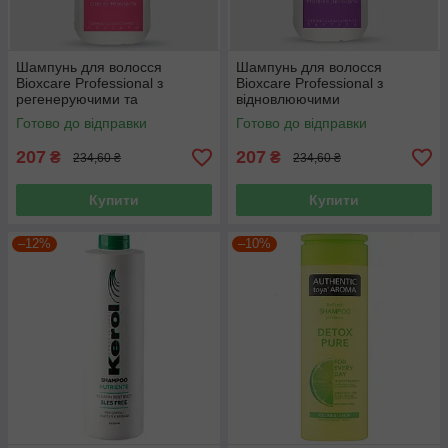
Шампунь для волосся
Шампунь для волосся
Bioxcare Professional з
Bioxcare Professional з
регенеруючими та
відновлюючими
освітлюючими властивостями
властивостями 600 мл
Готово до відправки
Готово до відправки
600 мл
207
207
₴
₴
234,60 ₴
234,60 ₴
Купити
Купити
–12%
–10%