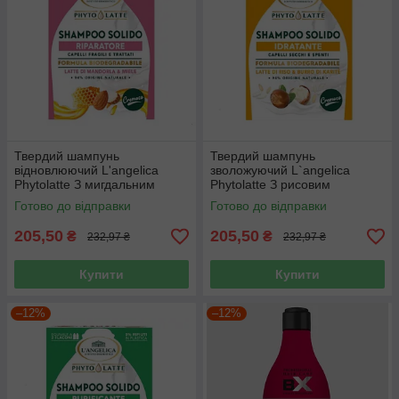
Твердий шампунь
Твердий шампунь
відновлюючий L'angelica
зволожуючий L`angelica
Phytolatte З мигдальним
Phytolatte З рисовим
молоком і екстрактом меду
молоком і маслом ши 60 г
Готово до відправки
Готово до відправки
60 г
205,50
205,50
₴
₴
232,97 ₴
232,97 ₴
Купити
Купити
–12%
–12%