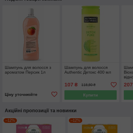
Шампунь для волосся з
Шампунь для волосся
Шамп
ароматом Персик 1л
Authentic Детокс 400 мл
Biox
від
влас
107
207
₴
118,80 ₴
Ціну уточнюйте
Купити
Акційні пропозиції та новинки
–12%
–12%