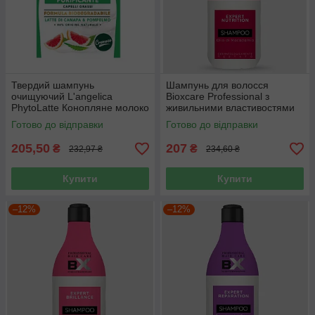
Твердий шампунь
Шампунь для волосся
очищуючий L'angelica
Bioxcare Professional з
PhytoLatte Конопляне молоко
живильними властивостями
і грейпфрут 60 г
600 мл
Готово до відправки
Готово до відправки
205,50
207
₴
₴
232,97 ₴
234,60 ₴
Купити
Купити
–12%
–12%