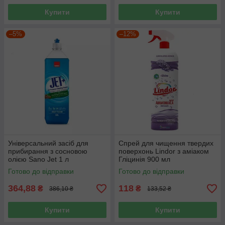
Купити
Купити
–5%
–12%
Універсальний засіб для
Спрей для чищення твердих
прибирання з сосновою
поверхонь Lindor з аміаком
олією Sano Jet 1 л
Гліцинія 900 мл
Готово до відправки
Готово до відправки
364,88
118
₴
₴
386,10 ₴
133,52 ₴
Купити
Купити