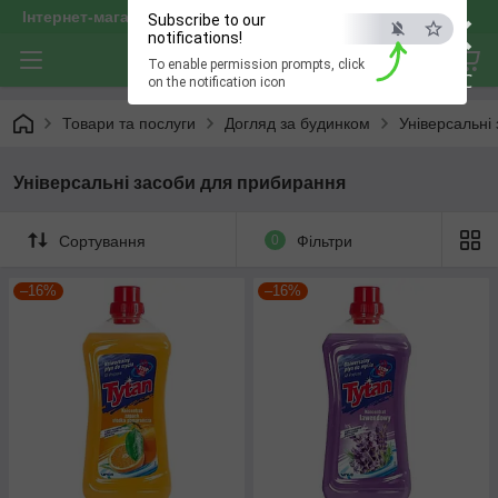
×
Інтернет-магазин "optservis"
Subscribe to our
notifications!
To enable permission prompts, click
ESC
on the notification icon
Товари та послуги
Догляд за будинком
Універсальні
Універсальні засоби для прибирання
Сортування
0
Фільтри
–16%
–16%