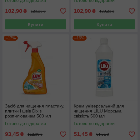
Готово до відправки
Готово до відправки
102,90
102,90
₴
₴
123,23 ₴
123,23 ₴
Купити
Купити
–17%
–16%
Засіб для чищення пластику,
Крем універсальний для
плитки і швів Dix з
чищення LILU Морська
розпилювачем 500 мл
свіжість 500 мл
Готово до відправки
Готово до відправки
93,45
51,45
₴
₴
112,30 ₴
61,51 ₴