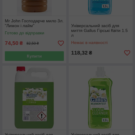
Mr John Господарче мило 3л.
"Лимон і лайм"
Універсальний засіб для
миття Gallus Гірські Квіти 1.5
Готово до відправки
л
74,50
Немає в наявності
₴
82,50 ₴
118,32
₴
Купити
Універсальний засіб для
Універсальний засіб для