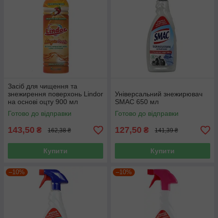
Засіб для чищення та
знежирення поверхонь Lindor
Універсальний знежирювач
на основі оцту 900 мл
SMAC 650 мл
Готово до відправки
Готово до відправки
143,50
127,50
₴
₴
162,38 ₴
141,39 ₴
Купити
Купити
–10%
–10%