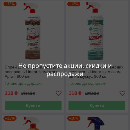
–12%
–12%
Не пропустите акции, скидки и
Спрей для чищення твердих
Спрей для чищення твердих
поверхонь Lindor з аміаком
поверхонь Lindor з аміаком
распродажи
Арган 900 мл
Білий мускус 900 мл
Готово до відправки
Готово до відправки
118
118
₴
₴
133,52 ₴
133,52 ₴
Купити
Купити
–12%
–10%