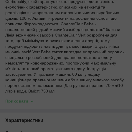
Certiquality, який гарантує якість продуктів, достовірність
екологічних характеристик, описаних на етикетці та
реалізацію з використанням екологічно чистих виробничих
циклів. 100 % Активні інгредієнти на рослинній основі, що
повністю біорозкладаються. ChanteClair Bebe -
гіпоалергенний рідкий миючий засіб для делікатної білизни.
Лінія еко-миючих засобів ChanteClair Vert розроблена для
того, щоб мінімізувати ризик виникнення алергії, тому
продукти підходять навіть для чутливої шкіри. З цієї лінійки
миючий засіб Vert Bebe також виглядає як пральний порошок,
спеціально розроблений для прання делікатного одягу
немовлят та новонароджених, пропонуючи максимальну
м'якість та тонкий аромат дитячого одягу. Інструкція
застосування: У пральній машині: 60 мл у ящику
кондиціонера пральної машини або в ящику миючого засобу
перед останнім полосканням. Для ручного прання: 70 мл/10
літрів води. Вміст: 750 мл
Приховати
Характеристики