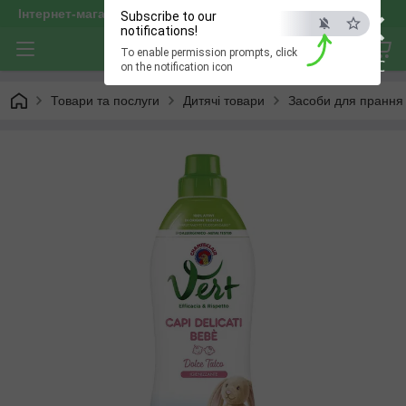
×
Інтернет-магазин "optservis"
Subscribe to our
notifications!
To enable permission prompts, click
ESC
on the notification icon
Товари та послуги
Дитячі товари
Засоби для прання