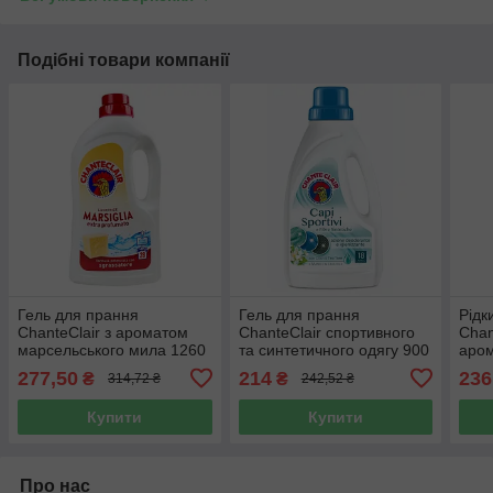
Подібні товари компанії
Гель для прання
Гель для прання
Рідк
ChanteClair з ароматом
ChanteClair спортивного
Chan
марсельського мила 1260
та синтетичного одягу 900
аром
мл 28 прань
мл 18 прань
1.5 
277,50
214
236
₴
₴
314,72 ₴
242,52 ₴
Купити
Купити
Про нас