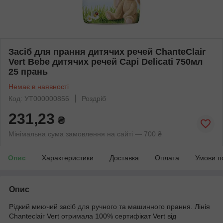
Засіб для прання дитячих речей ChanteClair
Vert Bebe дитячих речей Capi Delicati 750мл
25 прань
Немає в наявності
Код: УТ000000856
Роздріб
231,23
₴
Мінімальна сума замовлення на сайті — 700 ₴
Опис
Характеристики
Доставка
Оплата
Умови п
Опис
Рідкий миючий засіб для ручного та машинного прання. Лінія
Chanteclair Vert отримала 100% сертифікат Vert від