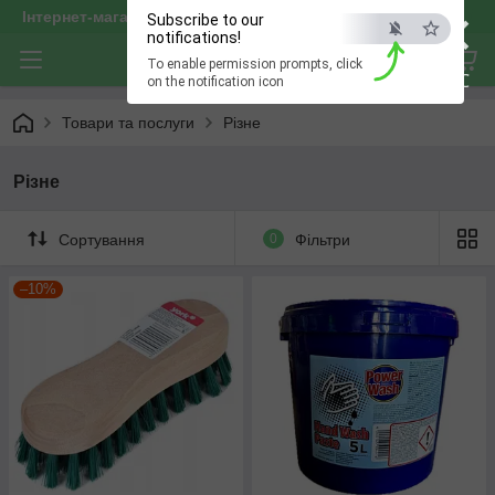
×
Інтернет-магазин "optservis"
Subscribe to our
notifications!
To enable permission prompts, click
ESC
on the notification icon
Товари та послуги
Різне
Різне
Сортування
0
Фільтри
–10%