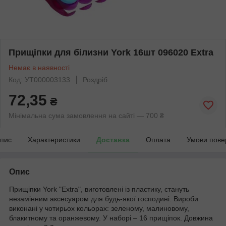
Прищіпки для білизни York 16шт 096020 Extrа
Немає в наявності
Код: УТ000003133
Роздріб
72,35
₴
Мінімальна сума замовлення на сайті — 700 ₴
пис
Характеристики
Доставка
Оплата
Умови пове
Опис
Прищіпки York "Extra", виготовлені із пластику, стануть
незамінним аксесуаром для будь-якої господині. Вироби
виконані у чотирьох кольорах: зеленому, малиновому,
блакитному та оранжевому. У наборі – 16 прищіпок. Довжина