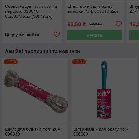
Серветка для прибирання
Щітка-валик для одягу
Шнур
перфор. 020040
запаска York 068010 2шт
20м
6шт.35*35см (50) (York)
52,50
46,
₴
63,07 ₴
Ціну уточнюйте
Купити
Акційні пропозиції та новинки
–17%
–17%
Шнур для білизни York 20м
Щітка-валик для одягу York
096830
068000