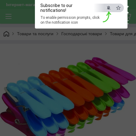
×
Інтернет-магазин "optservis"
Subscribe to our
notifications!
To enable permission prompts, click
ESC
on the notification icon
Товари та послуги
Господарські товари
Товари для д