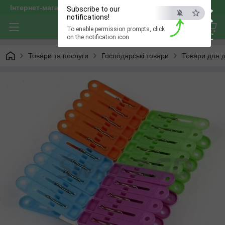
×
Інтернет-магазин "optservis"
Subscribe to our
notifications!
To enable permission prompts, click
ESC
on the notification icon
Товари та послуги
Господарські товари
Товари для д