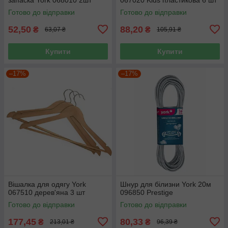
Готово до відправки
Готово до відправки
52,50
88,20
₴
₴
63,07 ₴
105,91 ₴
Купити
Купити
–17%
–17%
Вішалка для одягу York
Шнур для білизни York 20м
067510 дерев'яна 3 шт
096850 Prestige
Готово до відправки
Готово до відправки
177,45
80,33
₴
₴
213,01 ₴
96,39 ₴