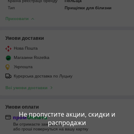
Країна реєстрації бренду
Польща
Тип
Прищіпки для білизни
Приховати
Умови доставки
Нова Пошта
Магазини Rozetka
Укрпошта
Курєрська доставка по Луцьку
Всі умови доставки
Умови оплати
Не пропустите акции, скидки и
распродажи
Ви отримаєте замовлення
або гроші повернуться на вашу картку