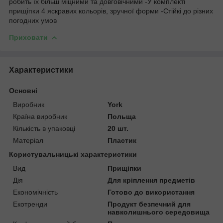
робить їх більш міцними та довговічними -У комплекті
прищіпки 4 яскравих кольорів, зручної форми -Стійкі до різних
погодних умов
Приховати
Характеристики
Основні
Виробник
York
Країна виробник
Польща
Кількість в упаковці
20 шт.
Матеріал
Пластик
Користувальницькі характеристики
Вид
Прищіпки
Дія
Для кріплення предметів
Економічність
Готово до використання
Екотренди
Продукт безпечний для
навколишнього середовища