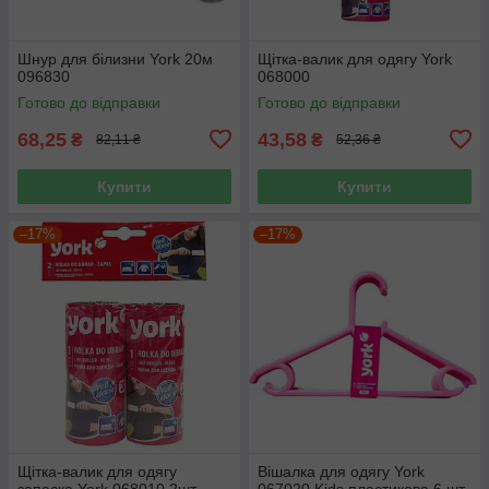
Шнур для білизни York 20м
Щітка-валик для одягу York
096830
068000
Готово до відправки
Готово до відправки
68,25
43,58
₴
₴
82,11 ₴
52,36 ₴
Купити
Купити
–17%
–17%
Щітка-валик для одягу
Вішалка для одягу York
запаска York 068010 2шт
067020 Kids пластикова 6 шт