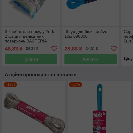
Шкребок для посуду York
Шнур для білизни Azur
Серв
2 шт для делікатних
10м 096800
пер
поверхонь BACTERIA
6шт.
STOP 032050
48,83
28,88
₴
₴
58,31 ₴
34,51 ₴
Цін
Купити
Купити
Акційні пропозиції та новинки
–17%
–17%