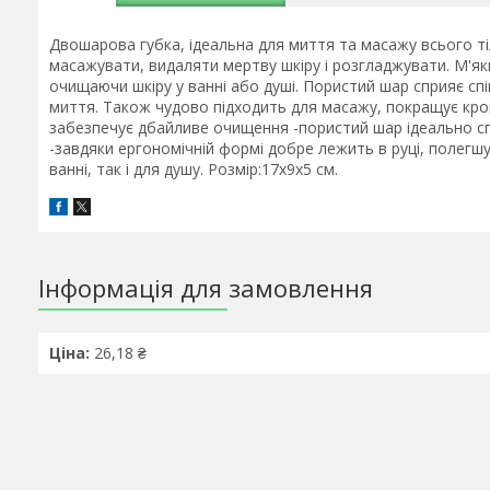
Двошарова губка, ідеальна для миття та масажу всього ті
масажувати, видаляти мертву шкіру і розгладжувати. М'я
очищаючи шкіру у ванні або душі. Пористий шар сприяє с
миття. Також чудово підходить для масажу, покращує кро
забезпечує дбайливе очищення -пористий шар ідеально сп
-завдяки ергономічній формі добре лежить в руці, полегшу
ванні, так і для душу. Розмір:17x9x5 см.
Інформація для замовлення
Ціна:
26,18 ₴