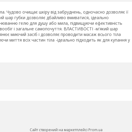
ла. Чудово очищає шкіру від забруднень, одночасно дозволяє її
кий шар губки дозволяє дбайливо вмиватися, ідеально
пінюванню гелю для душу або мила, підвищуючи ефективність
вообіг і загальне самопочуття. ВЛАСТИВОСТІ -м'який шар
інює миючий засіб і дозволяє проводити масаж всього тіла
ючи миття всіх частин тіла -ідеально підходить як для купання у
Сайт створений на маркетплейсі
Prom.ua