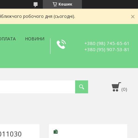
Кошик
йближчого робочого дня (сьогодні).
ОПЛАТА
НОВИНИ
+380 (98) 745-65-61
+380 (95) 907-53-81
011030