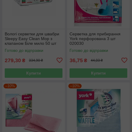
Вологі серветки для швабри
Серветка для прибирання
Sleepy Easy Clean Mop з
York перфорована 3 шт
клапаном Біле мило 50 шт
020030
Готово до відправки
Готово до відправки
279,30
36,75
₴
₴
334,90 ₴
44,03 ₴
Купити
Купити
–10%
–10%