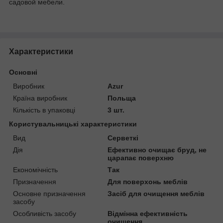
садовой мебели.
Характеристики
Основні
Виробник
Azur
Країна виробник
Польща
Кількість в упаковці
3 шт.
Користувальницькі характеристики
Вид
Серветкі
Дія
Ефективно очищає бруд, не
царапає поверхню
Економічність
Так
Призначення
Для поверхонь меблів
Основне призначення
Засіб для очищення меблів
засобу
Особливість засобу
Відмінна ефективність
очищення