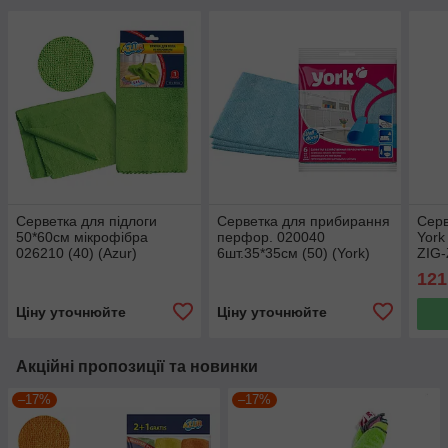
Серветка для підлоги
Серветка для прибирання
Серв
50*60см мікрофібра
перфор. 020040
York
026210 (40) (Azur)
6шт.35*35см (50) (York)
ZIG
121
Ціну уточнюйте
Ціну уточнюйте
Акційні пропозиції та новинки
–17%
–17%