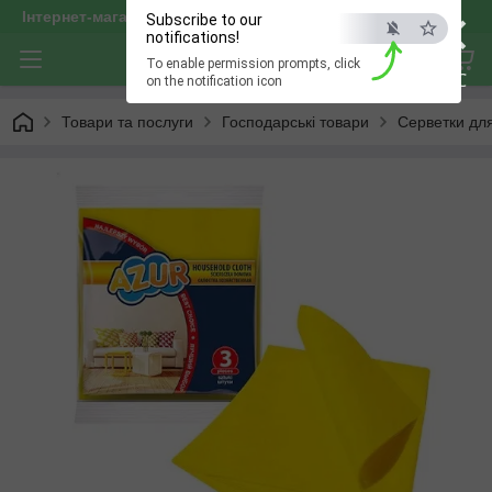
×
Інтернет-магазин "optservis"
Subscribe to our
notifications!
To enable permission prompts, click
ESC
on the notification icon
Товари та послуги
Господарські товари
Серветки дл