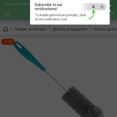
×
Інтернет-магазин "optservis"
Subscribe to our
notifications!
To enable permission prompts, click
ESC
on the notification icon
Товари та послуги
Догляд за будинком
Кухонні дрібн
–17%