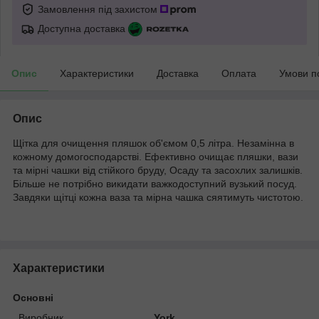
Замовлення під захистом
Доступна доставка
Опис
Характеристики
Доставка
Оплата
Умови п
Опис
Щітка для очищення пляшок об'ємом 0,5 літра. Незамінна в
кожному домогосподарстві. Ефективно очищає пляшки, вази
та мірні чашки від стійкого бруду, Осаду та засохлих залишків.
Більше не потрібно викидати важкодоступний вузький посуд.
Завдяки щітці кожна ваза та мірна чашка сяятимуть чистотою.
Характеристики
Основні
Виробник
York