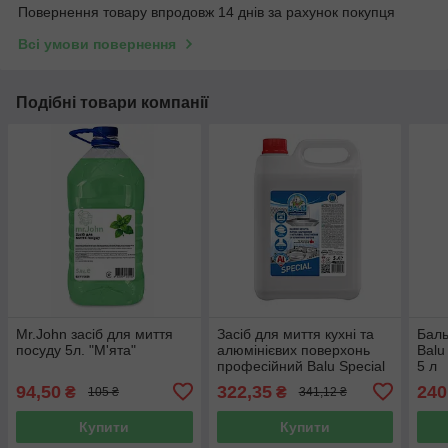
Повернення товару впродовж 14 днів за рахунок покупця
Всі умови повернення
Подібні товари компанії
Mr.John засіб для миття
Засіб для миття кухні та
Баль
посуду 5л. "М'ята"
алюмінієвих поверхонь
Balu
професійний Balu Special
5 л
5 л
94,50
322,35
240
₴
₴
105 ₴
341,12 ₴
Купити
Купити