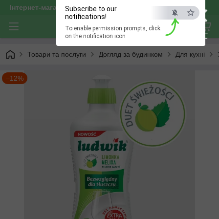
×
Інтернет-магазин "optservis"
Subscribe to our
notifications!
To enable permission prompts, click
ESC
on the notification icon
Товари та послуги
Догляд за будинком
Для кухні
–12%