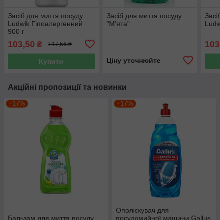
Засіб для миття посуду
Засіб для миття посуду
Засі
Ludwik Гіпоалергенний
"М'ята"
Ludw
900 г
103,50
103
₴
117,56 ₴
Ціну уточнюйте
Купити
Акційні пропозиції та новинки
–17%
–17%
Ополіскувач для
Бальзам для миття посуду
посудомийної машини Gallus