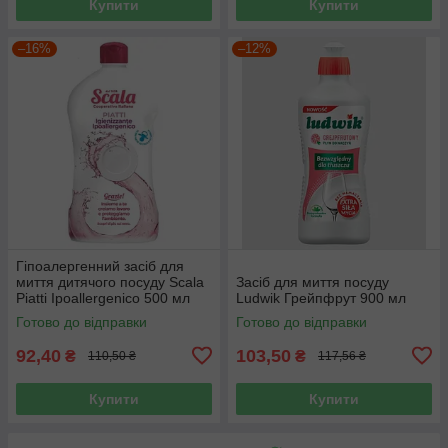
Купити
Купити
–16%
–12%
Гіпоалергенний засіб для
миття дитячого посуду Scala
Засіб для миття посуду
Piatti Ipoallergenico 500 мл
Ludwik Грейпфрут 900 мл
Готово до відправки
Готово до відправки
92,40
103,50
₴
₴
110,50 ₴
117,56 ₴
Купити
Купити