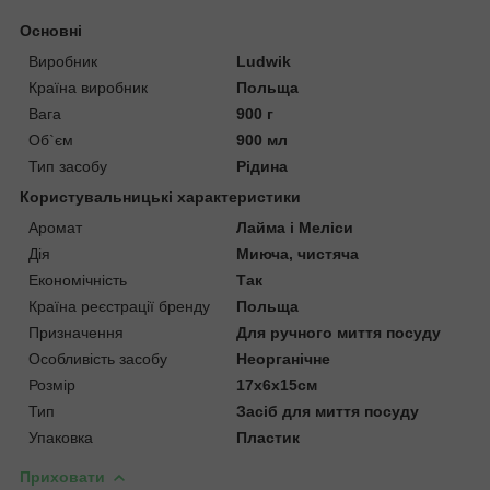
Основні
Виробник
Ludwik
Країна виробник
Польща
Вага
900 г
Об`єм
900 мл
Тип засобу
Рідина
Користувальницькі характеристики
Аромат
Лайма і Меліси
Дія
Миюча, чистяча
Економічність
Так
Країна реєстрації бренду
Польща
Призначення
Для ручного миття посуду
Особливість засобу
Неорганічне
Розмір
17х6х15см
Тип
Засіб для миття посуду
Упаковка
Пластик
Приховати