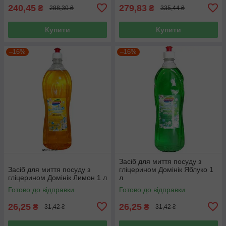
240,45
279,83
₴
₴
288,30 ₴
335,44 ₴
Купити
Купити
–16%
–16%
Засіб для миття посуду з
Засіб для миття посуду з
гліцерином Домінік Яблуко 1
гліцерином Домінік Лимон 1 л
л
Готово до відправки
Готово до відправки
26,25
26,25
₴
₴
31,42 ₴
31,42 ₴