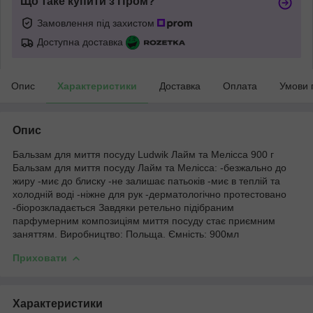
Що таке купити з Пром?
Замовлення під захистом
Доступна доставка
Опис
Характеристики
Доставка
Оплата
Умови 
Опис
Бальзам для миття посуду Ludwik Лайм та Мелісса 900 г
Бальзам для миття посуду Лайм та Мелісса: -безжально до
жиру -миє до блиску -не залишає патьоків -миє в теплій та
холодній воді -ніжне для рук -дерматологічно протестовано
-біорозкладається Завдяки ретельно підібраним
парфумерним композиціям миття посуду стає приємним
заняттям. Виробництво: Польща. Ємність: 900мл
Приховати
Характеристики