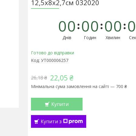
12,5х8х2,7см 032020
0
0
0
0
0
0
0
Днів
Годин
Хвилин
Сек
Готово до відправки
Код:
УТ000006257
22,05 ₴
26,18 ₴
Мінімальна сума замовлення на сайті — 700 ₴
Купити
Купити з