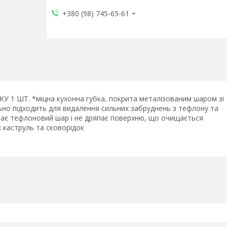
+380 (98) 745-65-61
ШТ. *міцна кухонна губка, покрита металізованим шаром зі
ьно підходить для видалення сильних забруднень з тефлону та
ирає тефлоновий шар і не дряпає поверхню, що очищається
 каструль та сковорідок