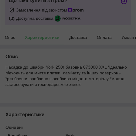
Що таке купити з Пром?
Замовлення під захистом
Доступна доставка
Опис
Характеристики
Доставка
Оплата
Умови 
Опис
Насадка до швабри York 250г бавовна 073000 XXL *ідеально
підходить для миття плитки, ламінату та інших поверхонь
*різьблення зроблено з особливо міцного матеріалу *можна
застосовувати з господарською хімією
Характеристики
Основні
Виробник
York