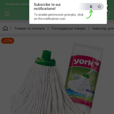
×
Інтернет-магазин "optservis"
Subscribe to our
notifications!
To enable permission prompts, click
ESC
on the notification icon
Товари та послуги
Господарські товари
Інвентар дл
–17%