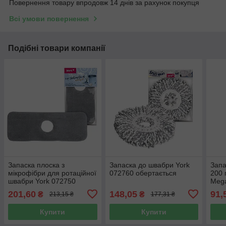
Повернення товару впродовж 14 днів за рахунок покупця
Всі умови повернення
Подібні товари компанії
Запаска плоска з
Запаска до швабри York
Запа
мікрофібри для ротаційної
072760 обертається
200 
швабри York 072750
Meg
Rotary MOP SPECIAL
201,60
148,05
91,
₴
₴
213,15 ₴
177,31 ₴
Купити
Купити