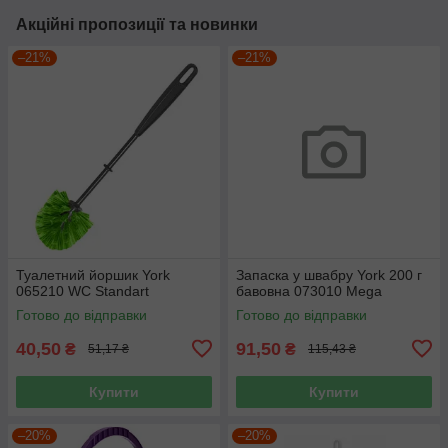
Акційні пропозиції та новинки
–21%
–21%
Туалетний йоршик York
Запаска у швабру York 200 г
065210 WC Standart
бавовна 073010 Mega
Готово до відправки
Готово до відправки
40,50
91,50
₴
₴
51,17 ₴
115,43 ₴
Купити
Купити
–20%
–20%