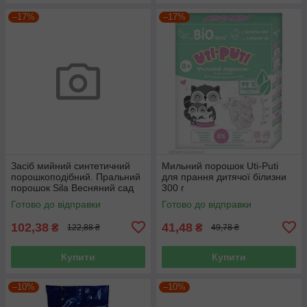
–17%
–17%
Засіб мийний синтетичний
Мильний порошок Uti-Puti
порошкоподібний. Пральний
для прання дитячої білизни
порошок Sila Весняний сад
300 г
1,2 кг
Готово до відправки
Готово до відправки
102,38
41,48
₴
₴
122,88 ₴
49,78 ₴
Купити
Купити
–10%
–10%