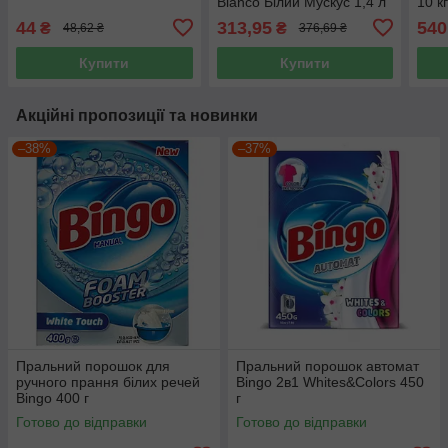
Bianco Білий Мускус 1,4 л
10 к
35 прань
44
313,95
540
₴
₴
48,62 ₴
376,69 ₴
Купити
Купити
Акційні пропозиції та новинки
–38%
–37%
Пральний порошок для
Пральний порошок автомат
ручного прання білих речей
Bingo 2в1 Whites&Colors 450
Bingo 400 г
г
Готово до відправки
Готово до відправки