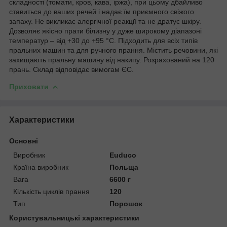
складності (томати, кров, кава, іржа), при цьому дбайливо
ставиться до ваших речей і надає їм приємного свіжого
запаху. Не викликає алергічної реакції та не дратує шкіру.
Дозволяє якісно прати білизну у дуже широкому діапазоні
температур – від +30 до +95 °С. Підходить для всіх типів
пральних машин та для ручного прання. Містить речовини, які
захищають пральну машину від накипу. Розрахований на 120
прань. Склад відповідає вимогам ЄС.
Приховати
Характеристики
Основні
Виробник
Euduco
Країна виробник
Польща
Вага
6600 г
Кількість циклів прання
120
Тип
Порошок
Користувальницькі характеристики