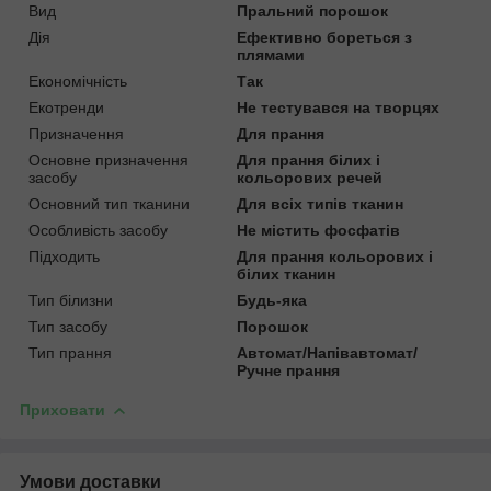
Вид
Пральний порошок
Дія
Ефективно бореться з
плямами
Економічність
Так
Екотренди
Не тестувався на творцях
Призначення
Для прання
Основне призначення
Для прання білих і
засобу
кольорових речей
Основний тип тканини
Для всіх типів тканин
Особливість засобу
Не містить фосфатів
Підходить
Для прання кольорових і
білих тканин
Тип білизни
Будь-яка
Тип засобу
Порошок
Тип прання
Автомат/Напівавтомат/
Ручне прання
Приховати
Умови доставки