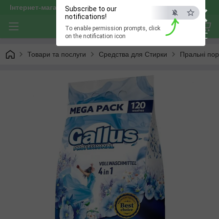
×
Інтернет-магазин "optservis"
Subscribe to our
notifications!
To enable permission prompts, click
ESC
on the notification icon
Товари та послуги
Средства для Стирки
Пральні по