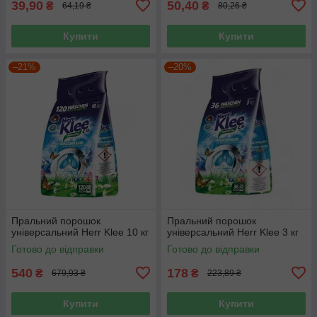
39,90
50,40
₴
₴
64,19 ₴
80,26 ₴
Купити
Купити
–21%
–20%
Пральний порошок
Пральний порошок
універсальний Herr Klee 10 кг
універсальний Herr Klee 3 кг
Готово до відправки
Готово до відправки
540
178
₴
₴
679,93 ₴
223,89 ₴
Купити
Купити