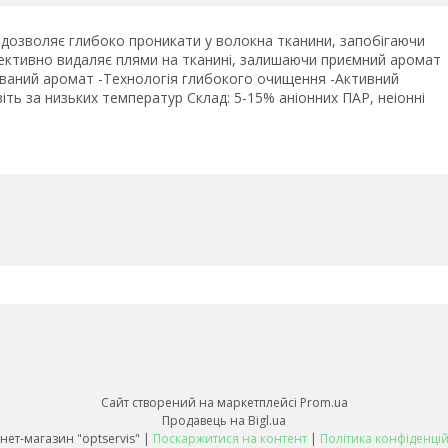
о дозволяє глибоко проникати у волокна тканини, запобігаючи
 Ефективно видаляє плями на тканині, залишаючи приємний аромат
ований аромат -Технологія глибокого очищення -Активний
ть за низьких температур Склад: 5-15% аніонних ПАР, неіонні
Сайт створений на маркетплейсі
Prom.ua
Продавець на Bigl.ua
Інтернет-магазин "optservis" |
Поскаржитися на контент
|
Політика конфіденцій