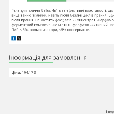
Гель для прання Gallus 4в1 має ефективні властивості, щ
вицвітанню тканини, навіть після безлічі циклів прання.
після прання. Не містить фосфатів. -Концентрат -Парфум
ферментний комплекс -Не містить фосфатів -Активний наві
ПАР < 5%, ароматизатори, <5% консерванти.
Інформація для замовлення
Ціна:
194,17 ₴