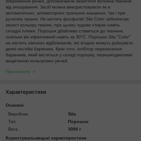
збереження речей, допомагаючи захистити волокна тканини
від зношування. Засіб можна використовувати як в
автоматичних, активаторних пральних машинах, так і при
ручному пранні. Не містить фосфатів! Sila Color забезпечує
захист кольору тканин, при цьому чудово стирає навіть
складні плями. Порошок дбайливо ставиться до тканини,
оскільки він ефективний навіть за 30°С. Порошок Sila "Color"
не містить хімічних відбілювачів, які згодом можуть руйнувати
деякі нестійкі барвники. Крім того, інгібітор перенесення
барвників, який міститься у складі порошку, перешкоджатиме
вицвітанню кольорових речей.
Приховати
Характеристики
Основні
Виробник
Sila
Тип
Порошок
Вага
3000 г
Користувальницькі характеристики