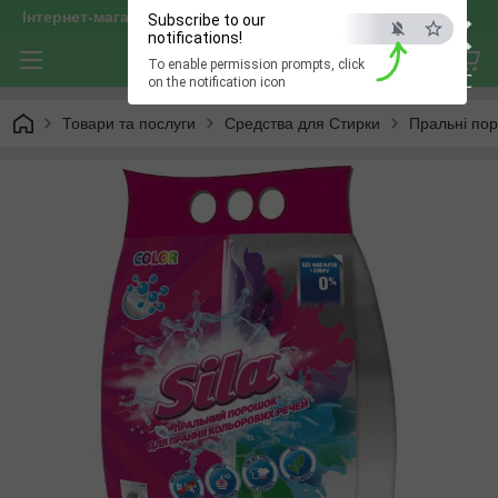
×
Інтернет-магазин "optservis"
Subscribe to our
notifications!
To enable permission prompts, click
ESC
on the notification icon
Товари та послуги
Средства для Стирки
Пральні по