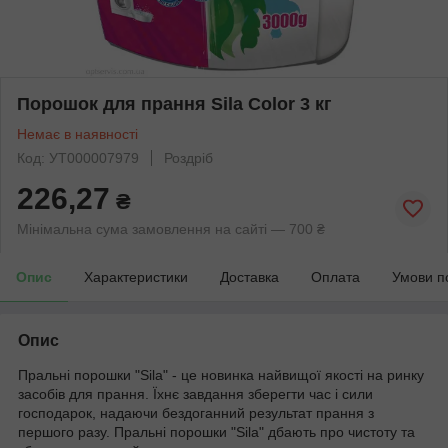
Порошок для прання Sila Color 3 кг
Немає в наявності
Код: УТ000007979
Роздріб
226,27
₴
Мінімальна сума замовлення на сайті — 700 ₴
Опис
Характеристики
Доставка
Оплата
Умови п
Опис
Пральні порошки "Sila" - це новинка найвищої якості на ринку
засобів для прання. Їхнє завдання зберегти час і сили
господарок, надаючи бездоганний результат прання з
першого разу. Пральні порошки "Sila" дбають про чистоту та