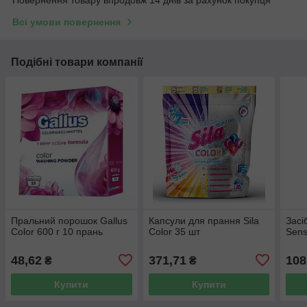
Повернення товару впродовж 14 днів за рахунок покупця
Всі умови повернення
Подібні товари компанії
Пральний порошок Gallus
Капсули для прання Sila
Засі
Color 600 г 10 прань
Color 35 шт
Sens
48,62
371,71
108
₴
₴
Купити
Купити