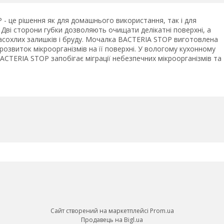
 це рішення як для домашнього використання, так і для
 Дві сторони губки дозволяють очищати делікатні поверхні, а
засохлих залишків і бруду. Мочалка BACTERIA STOP виготовлена
звиток мікроорганізмів на її поверхні. У вологому кухонному
CTERIA STOP запобігає міграції небезпечних мікроорганізмів та
Сайт створений на маркетплейсі
Prom.ua
Продавець на Bigl.ua