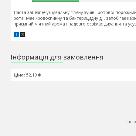
Паста забезпечує ідеальну гігієну зубів і ротової порож
рота. Має кровоспинну та бактерицидну дії, запобігає каріє
приємний м'ятний аромат надовго освіжає дихання та усув
Інформація для замовлення
Ціна:
52,19 ₴