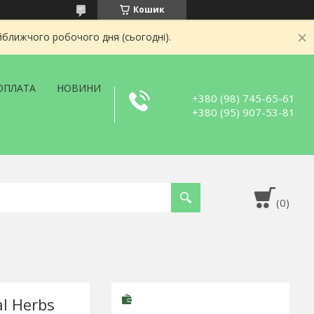
Кошик
йближчого робочого дня (сьогодні).
ОПЛАТА
НОВИНИ
+380 (98) 745-65-61
+380 (95) 907-53-81
l Herbs