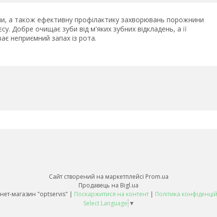
нини, а також ефективну профілактику захворювань порожнини
су. Добре очищає зуби від м'яких зубних відкладень, а її
ає неприємний запах із рота.
Сайт створений на маркетплейсі
Prom.ua
Продавець на Bigl.ua
Інтернет-магазин "optservis" |
Поскаржитися на контент
|
Політика конфіденцій
Select Language
▼