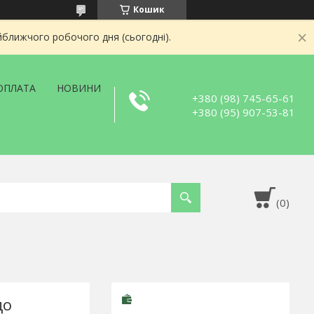
Кошик
йближчого робочого дня (сьогодні).
ОПЛАТА
НОВИНИ
+380 (98) 745-65-61
+380 (95) 907-53-81
до