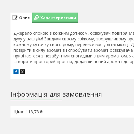
Опис
Характеристики
Джерело спокою з кожним дотиком, освіжувач повітря Med
духу у ваш дім! Завдяки своєму свіжому, зворушливому ар
кожному куточку свого дому, перенесе вас у літні місяці!
повірити в силу ароматів і спробувати аромат освіжувача п
привітаєтеся з незабутніми спогадами з цим ароматом, як
створити просторий простір, додавши новий аромат до аро
Інформація для замовлення
Ціна:
113,73 ₴