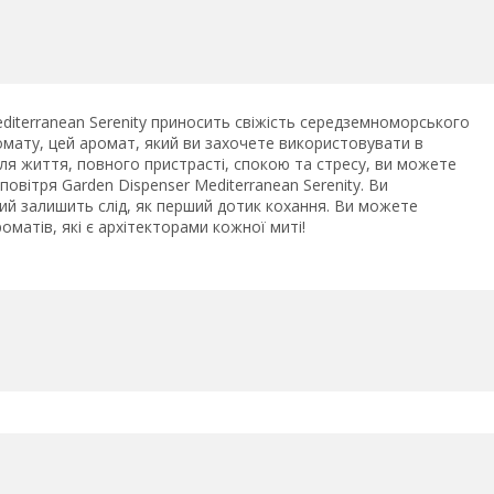
iterranean Serenity приносить свіжість середземноморського
омату, цей аромат, який ви захочете використовувати в
 Для життя, повного пристрасті, спокою та стресу, ви можете
овітря Garden Dispenser Mediterranean Serenity. Ви
ий залишить слід, як перший дотик кохання. Ви можете
матів, які є архітекторами кожної миті!