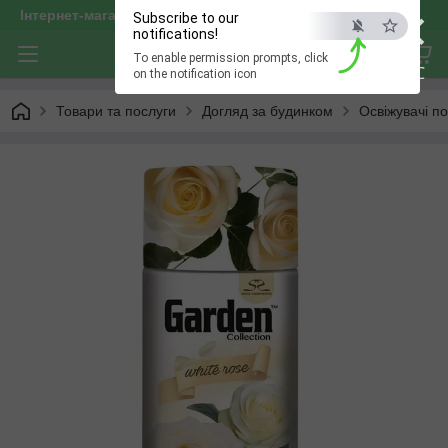
×
Інтернет-магазин "optservis"
Subscribe to our
notifications!
To enable permission prompts, click
ESC
on the notification icon
Товари та послуги
Догляд за будинком
Освіжувачі по