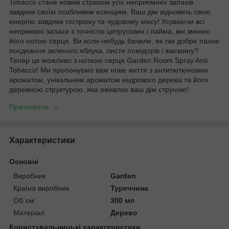
Tobacco стане новим страхом усіх неприємних запахів
завдяки своїм особливим есенціям. Ваш дім відновить свою
енергію завдяки гострому та чудовому міксу! Усуваючи всі
неприємні запахи з точністю цитрусових і лайма, він змінює
його нотою серця. Ви коли-небудь бачили, як так добре пахне
поєднання зеленого яблука, листя помідорів і жасмину?
Тепер це можливо з ноткою серця Garden Room Spray Anti
Tobacco! Ми пропонуємо вам нове життя з антитютюновим
ароматом, унікальним ароматом кедрового дерева та його
деревною структурою, яка оживляє ваш дім струною!
Приховати
Характеристики
Основні
Виробник
Garden
Країна виробник
Туреччина
Об`єм
300 мл
Матеріал
Дерево
Користувальницькі характеристики