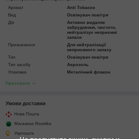
Аромат
Anti Tobacco
Вид
Освіжувач повітря
Дія
Активно видаляє
забруднення, чистити,
нейтралізує неприємні
запахи
Призначення
Для нейтралізації
неприємного запаху
Тип
Освіжувач повітря
Тип засобу
Аерозоль
Упаковка
Металічний флакон
Приховати
Умови доставки
Нова Пошта
Магазини Rozetka
Укрпошта