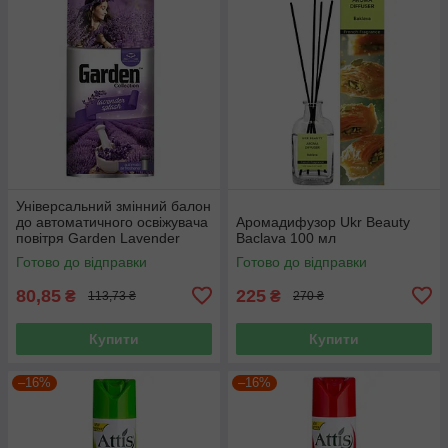
Універсальний змінний балон
до автоматичного освіжувача
Аромадифузор Ukr Beauty
повітря Garden Lavender
Baclava 100 мл
Splash 260 мл
Готово до відправки
Готово до відправки
80,85
225
₴
₴
113,73 ₴
270 ₴
Купити
Купити
–16%
–16%