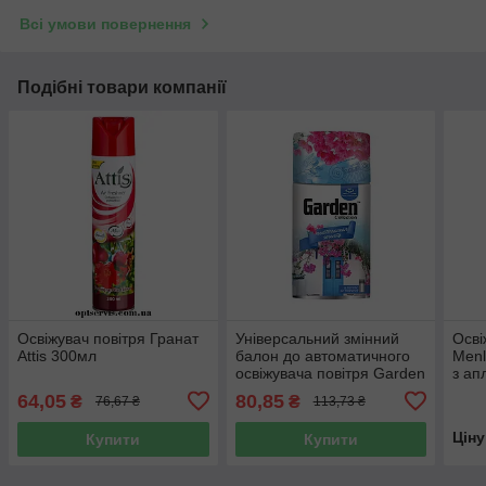
Всі умови повернення
Подібні товари компанії
Освіжувач повітря Гранат
Універсальний змінний
Осві
Attis 300мл
балон до автоматичного
Menl
освіжувача повітря Garden
з ап
Mediterranean Serenity
64,05
80,85
₴
₴
76,67 ₴
113,73 ₴
260 мл
Цін
Купити
Купити