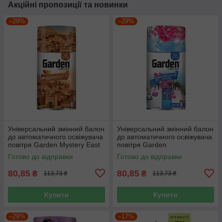
Акційні пропозиції та новинки
–29%
–29%
Універсальний змінний балон
Універсальний змінний балон
до автоматичного освіжувача
до автоматичного освіжувача
повітря Garden Mystery East
повітря Garden
260 мл
Mediterranean Serenity 260
Готово до відправки
Готово до відправки
мл
80,85
80,85
₴
₴
113,73 ₴
113,73 ₴
Купити
Купити
–29%
–17%