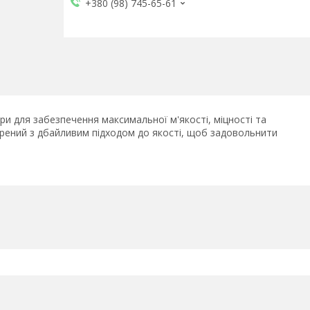
+380 (98) 745-65-61
ари для забезпечення максимальної м'якості, міцності та
орений з дбайливим підходом до якості, щоб задовольнити