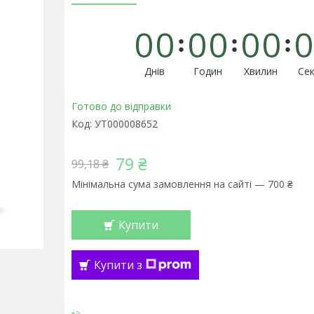
0
0
0
0
0
0
0
Днів
Годин
Хвилин
Сек
Готово до відправки
Код:
УТ000008652
79 ₴
99,18 ₴
Мінімальна сума замовлення на сайті — 700 ₴
Купити
Купити з