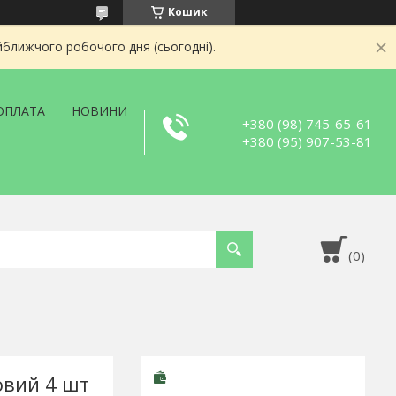
Кошик
йближчого робочого дня (сьогодні).
ОПЛАТА
НОВИНИ
+380 (98) 745-65-61
+380 (95) 907-53-81
овий 4 шт