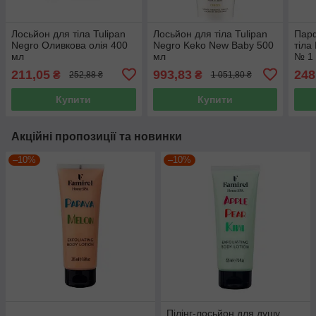
Лосьйон для тіла Tulipan
Лосьйон для тіла Tulipan
Парф
Negro Оливкова олія 400
Negro Keko New Baby 500
тіла
мл
мл
№ 1
211,05
993,83
248
₴
₴
252,88 ₴
1 051,80 ₴
Купити
Купити
Акційні пропозиції та новинки
–10%
–10%
Пілінг-лосьйон для душу