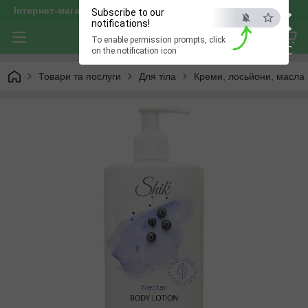
×
Інтернет-магазин "optservis"
Subscribe to our
notifications!
To enable permission prompts, click
ESC
on the notification icon
Товари та послуги
Для тіла
Креми, лосьйони, масла