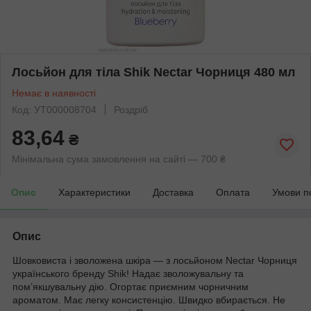
Лосьйон для тіла Shik Nectar Чорниця 480 мл
Немає в наявності
Код: УТ000008704
Роздріб
83,64
₴
Мінімальна сума замовлення на сайті — 700 ₴
Опис
Характеристики
Доставка
Оплата
Умови п
Опис
Шовковиста і зволожена шкіра — з лосьйоном Nectar Чорниця
українського бренду Shik! Надає зволожувальну та
пом’якшувальну дію. Огортає приємним чорничним
ароматом. Має легку консистенцію. Швидко вбирається. Не