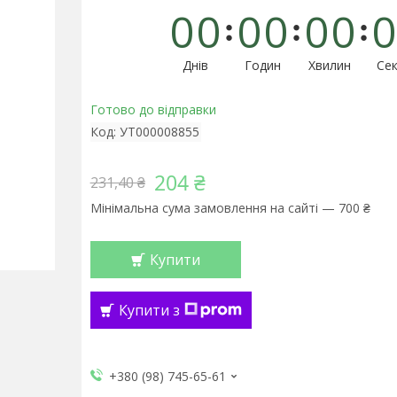
0
0
0
0
0
0
0
Днів
Годин
Хвилин
Сек
Готово до відправки
Код:
УТ000008855
204 ₴
231,40 ₴
Мінімальна сума замовлення на сайті — 700 ₴
Купити
Купити з
+380 (98) 745-65-61