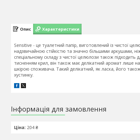
Опис
Характеристики
Sensitive - це туалетний папір, виготовлений із чистої цел
надзвичайною стійкістю та значно більшими аркушами, ніж 
спеціальному складу з чистої целюлози також підходить д
тисненням крил, він також має делікатний аромат лише на 
шкірою споживача. Такий делікатний, як ласка, його тако
хустинку.
Інформація для замовлення
Ціна:
204 ₴