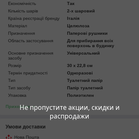
Економічність
Так
Кількість шарів
2-х шаровий
Країна реєстрації бренду
Італія
Матеріал
Целюлоза
Призначення
Паперові рушники
Область застосування
Для прибирання всіх
поверхонь в будинку
Основне призначення
Універсальний
засобу
Розмір
30 х 22,8 см
Термін придатності
Одноразові
Тип
Туалетний папір
Тип засобу
Папір туалетний
Упаковка
Полиэтилен
Не пропустите акции, скидки и
Приховати
распродажи
Умови доставки
Нова Пошта