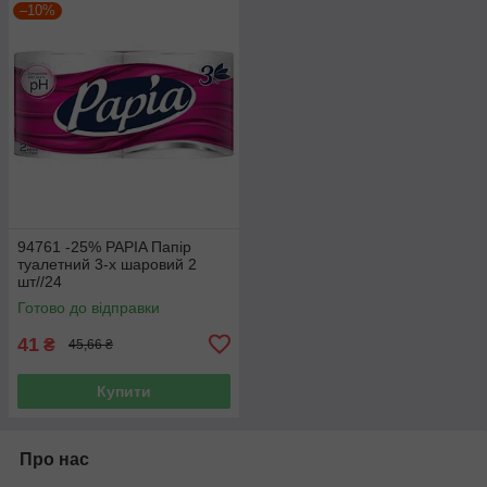
–10%
94761 -25% PAPIA Папiр
туалетний 3-х шаровий 2
шт//24
Готово до відправки
41
₴
45,66 ₴
Купити
Про нас