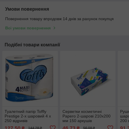
Умови повернення
Повернення товару впродовж 14 днів за рахунок покупця
Всі умови повернення
Подібні товари компанії
Туалетний папір Toffly
Серветки косметичні
Рушн
Prestige 2-х шаровий 4 х
Papero 2-шарові 210х200
шаро
250 відривів
мм 150 аркушів
200 
127,50
46,73
91,
₴
₴
144,28 ₴
56,08 ₴