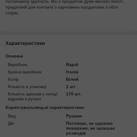
поглинаючу здатність. Він є продуктом дуже високої якості,
придатний для контакту з харчовими продуктами з обох
сторін.
Характеристики
Основні
Виробник
Rapid
Країна виробник
Італія
Колір
Білий
Кількість в упаковці
1 шт
Кількість аркушів у пачці/
170 шт.
відривів в рулоні
Користувальницькі характеристики
Вид
Рушник
Дія
Поглинає, не царапає
поверхню, не залишає
розводів