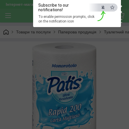
×
Інтернет-магазин "optservis"
Subscribe to our
notifications!
To enable permission prompts, click
ESC
on the notification icon
Товари та послуги
Паперова продукція
Туалетний па