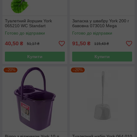
Туалетний йоршик York
Запаска у швабру York 200 г
065210 WC Standart
бавовна 073010 Mega
Готово до відправки
Готово до відправки
40,50
91,50
₴
₴
51,17 ₴
115,43 ₴
Купити
Купити
–20%
–20%
Відро з віджимом York 10 л
Туалетний набір York 064 010