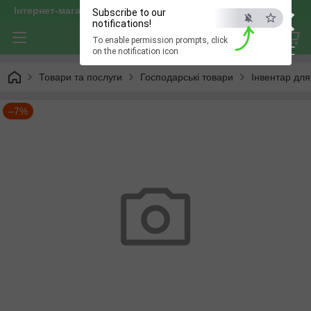
×
Інтернет-магазин "optservis"
Subscribe to our
notifications!
To enable permission prompts, click
ESC
on the notification icon
Товари та послуги
Господарські товари
Інвентар дл
–7%