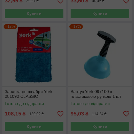
32,55
33,60
₴
₴
39,27 ₴
40,46 ₴
Купити
Купити
–17%
–17%
Запаска до швабри York
Вантуз York 097100 з
081090 CLASSIC
пластиковою ручкою 1 шт
Готово до відправки
Готово до відправки
108,15
95,03
₴
₴
130,02 ₴
114,24 ₴
Купити
Купити