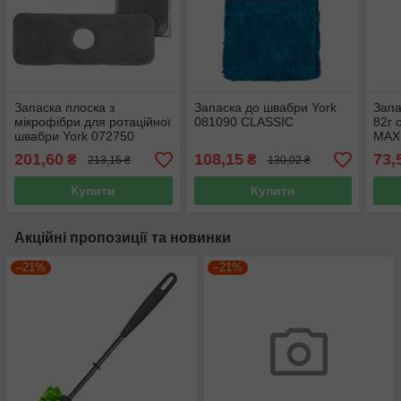
Запаска плоска з
Запаска до швабри York
Запа
мікрофібри для ротаційної
081090 CLASSIC
82г 
швабри York 072750
MAX
Rotary MOP SPECIAL
201,60
108,15
73,
₴
₴
213,15 ₴
130,02 ₴
Купити
Купити
Акційні пропозиції та новинки
–21%
–21%