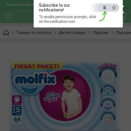
×
Інтернет-магазин "optservis"
Subscribe to our
notifications!
To enable permission prompts, click
ESC
on the notification icon
Товари та послуги
Дитячі товари
Підгузки
Підгузк