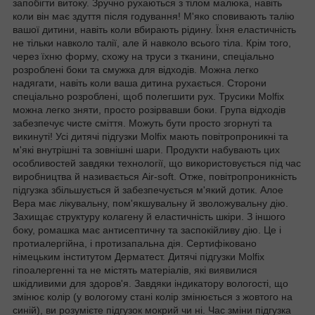
запобігти витоку. Зручно рухаються з тілом малюка, навіть
коли він має здуття після годування! М'яко сповивають талію
вашої дитини, навіть коли вбирають рідину. Їхня еластичність
не тільки навколо талії, але й навколо всього тіла. Крім того,
через їхню форму, схожу на труси з тканини, спеціально
розроблені боки та смужка для відходів. Можна легко
надягати, навіть коли ваша дитина рухається. Сторони
спеціально розроблені, щоб полегшити рух. Трусики Molfix
можна легко зняти, просто розірвавши боки. Група відходів
забезпечує чисте сміття. Можуть бути просто згорнуті та
викинуті! Усі дитячі підгузки Molfix мають повітропроникні та
м'які внутрішні та зовнішні шари. Продукти набувають цих
особливостей завдяки технології, що використовується під час
виробництва й називається Air-soft. Отже, повітропроникність
підгузка збільшується й забезпечується м'який дотик. Алое
Вера має лікувальну, пом'якшувальну й зволожувальну дію.
Захищає структуру колагену й еластичність шкіри. З іншого
боку, ромашка має антисептичну та заспокійливу дію. Це і
протиалергійна, і протизапальна дія. Сертифіковано
німецьким інститутом Дерматест. Дитячі підгузки Molfix
гіпоалергенні та не містять матеріалів, які виявилися
шкідливими для здоров'я. Завдяки індикатору вологості, що
змінює колір (у вологому стані колір змінюється з жовтого на
синій), ви розумієте підгузок мокрий чи ні. Час зміни підгузка