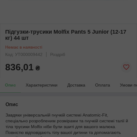
Підгузки-трусики Molfix Pants 5 Junior (12-17
кг) 44 шт
Немає в наявності
Код: УТ000009442
Роздріб
836,01
₴
Опис
Характеристики
Доставка
Оплата
Умови п
Опис
Завдяки універсальній гнучкій системі Anatomic-Fit,
спеціально розробленим розмірами та гнучкій системі талії й
тіла трусики Molfix ніби були зшиті для вашого малюка.
Повністю відповідають тілу вашої дитини та допомагають