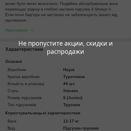
може бути легко визначено. Подвійна абсорбувальна зона
переміщає рідину в глибокі частини підгузка й блокує її.
Еластичні бар'єри на частинах ніг забезпечують захист від
протікання.
Приховати
Не пропустите акции, скидки и
Характеристики
распродажи
Основні
Виробник
Hayat
Країна виробник
Туреччина
Кількість в упаковці
44 шт.
Стать
Унісекс
Розмір підгузників
5 (Junior)
Тип підгузників
Трусики
Користувальницькі характеристики
Вага
12-17 кг
Вид
Підгузки-трусики