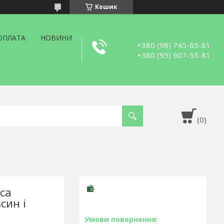
Кошик
ОПЛАТА
НОВИНИ
+380 (98) 745-65-61
+380 (95) 907-53-81
ica
син і