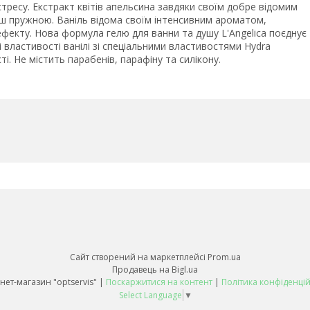
стресу. Екстракт квітів апельсина завдяки своїм добре відомим
ьш пружною. Ваніль відома своїм інтенсивним ароматом,
фекту. Нова формула гелю для ванни та душу L'Angelica поєднує
 властивості ванілі зі спеціальними властивостями Hydra
ті. Не містить парабенів, парафіну та силікону.
Сайт створений на маркетплейсі
Prom.ua
Продавець на Bigl.ua
Інтернет-магазин "optservis" |
Поскаржитися на контент
|
Політика конфіденцій
Select Language
▼