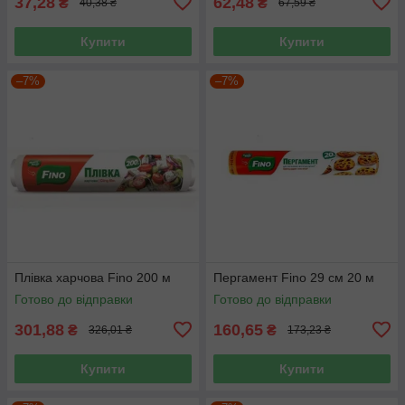
37,28
62,48
₴
₴
40,38 ₴
67,59 ₴
Купити
Купити
–7%
–7%
Плівка харчова Fino 200 м
Пергамент Fino 29 см 20 м
Готово до відправки
Готово до відправки
301,88
160,65
₴
₴
326,01 ₴
173,23 ₴
Купити
Купити