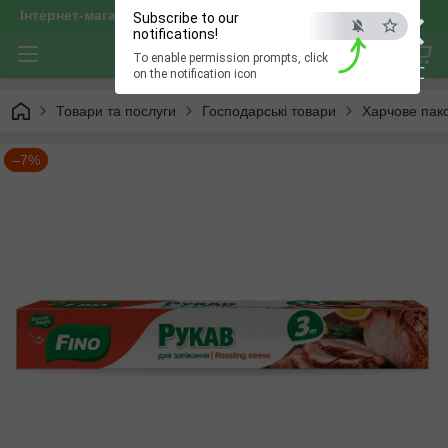
×
Інтернет-магазин "optservis"
Subscribe to our
notifications!
To enable permission prompts, click
ESC
on the notification icon
Товари та послуги
Господарські товари
Харчове пак
–7%