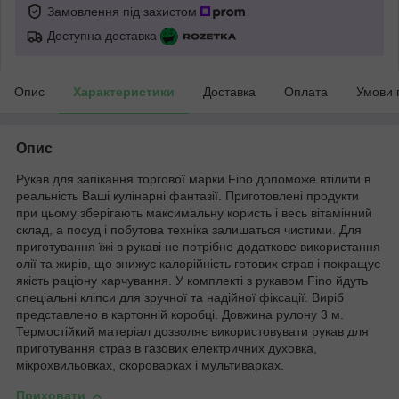
Замовлення під захистом
Доступна доставка
Опис
Характеристики
Доставка
Оплата
Умови 
Опис
Рукав для запікання торгової марки Fino допоможе втілити в
реальність Ваші кулінарні фантазії. Приготовлені продукти
при цьому зберігають максимальну користь і весь вітамінний
склад, а посуд і побутова техніка залишаться чистими. Для
приготування їжі в рукаві не потрібне додаткове використання
олії та жирів, що знижує калорійність готових страв і покращує
якість раціону харчування. У комплекті з рукавом Fino йдуть
спеціальні кліпси для зручної та надійної фіксації. Виріб
представлено в картонній коробці. Довжина рулону 3 м.
Термостійкий матеріал дозволяє використовувати рукав для
приготування страв в газових електричних духовка,
мікрохвильовках, скороварках і мультиварках.
Приховати