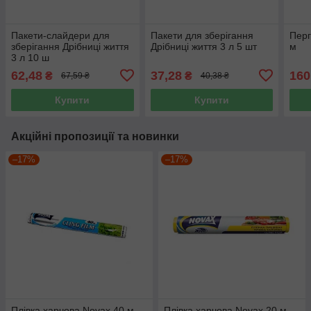
Пакети-слайдери для
Пакети для зберігання
Перг
зберігання Дрібниці життя
Дрібниці життя 3 л 5 шт
м
3 л 10 ш
62,48
37,28
160
₴
₴
67,59 ₴
40,38 ₴
Купити
Купити
Акційні пропозиції та новинки
–17%
–17%
Плівка харчова Novax 40 м
Плівка харчова Novax 20 м