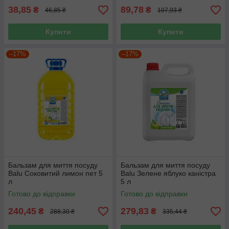
38,85
89,78
₴
₴
46,85 ₴
107,93 ₴
Купити
Купити
–17%
–17%
Бальзам для миття посуду
Бальзам для миття посуду
Balu Соковитий лимон пет 5
Balu Зелене яблуко каністра
л
5 л
Готово до відправки
Готово до відправки
240,45
279,83
₴
₴
288,30 ₴
335,44 ₴