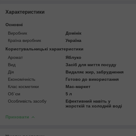
Характеристики
Основні
Виробник
Домінік
Країна виробник
Україна
Користувальницькі характеристики
Аромат
Яблуко
Вид
Засіб для миття посуду
Дія
Видаляє жир, забруднення
Економічність
Готово до використання
Клас косметики
Мас-маркет
Об`єм
5 л
Особливість засобу
Ефективний навіть у
жорсткій та холодній воді
Приховати