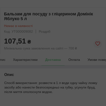
Бальзам для посуду з гліцерином Домінік
Яблуко 5 л
Немає в наявності
Код: УТ000009082
Роздріб
107,51
₴
Мінімальна сума замовлення на сайті — 700 ₴
пис
Характеристики
Доставка
Оплата
Умови пове
Опис
Спосіб використання: розвести в 1 л води одну чайну ложку
засобу або нанести безпосередньо на губку, усунути бруд,
після миття ополоснути водою.