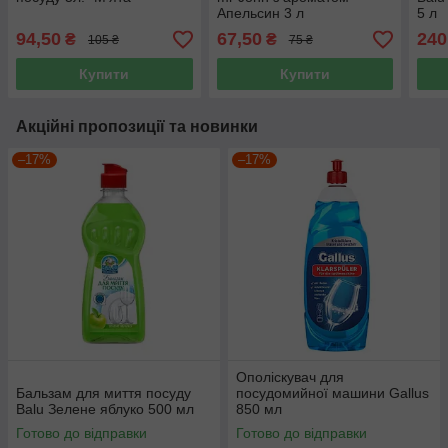
Апельсин 3 л
5 л
94,50
67,50
240
₴
₴
105 ₴
75 ₴
Купити
Купити
Акційні пропозиції та новинки
–17%
–17%
Ополіскувач для
Бальзам для миття посуду
посудомийної машини Gallus
Balu Зелене яблуко 500 мл
850 мл
Готово до відправки
Готово до відправки