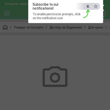
×
Інтернет-магазин "optservis"
Subscribe to our
notifications!
To enable permission prompts, click
ESC
on the notification icon
Товари та послуги
Догляд за будинком
Для кухні