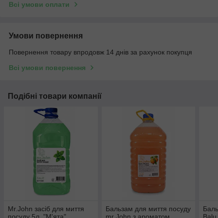
Всі умови оплати
Умови повернення
Повернення товару впродовж 14 днів за рахунок покупця
Всі умови повернення
Подібні товари компанії
Mr.John засіб для миття
Бальзам для миття посуду
Баль
посуду 5л. "М'ята"
mr John з ароматом
Balu