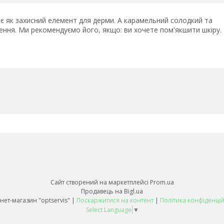
діє як захисний елемент для дерми. А карамельний солодкий та
ення. Ми рекомендуємо його, якщо: ви хочете пом'якшити шкіру.
Сайт створений на маркетплейсі
Prom.ua
Продавець на Bigl.ua
Інтернет-магазин "optservis" |
Поскаржитися на контент
|
Політика конфіденцій
Select Language
▼