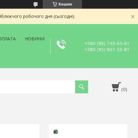
Кошик
йближчого робочого дня (сьогодні).
ОПЛАТА
НОВИНИ
+380 (98) 745-65-61
+380 (95) 907-53-81