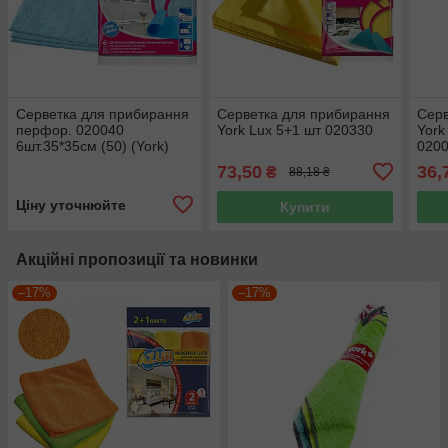
Серветка для прибирання
Серветка для прибирання
Серв
перфор. 020040
York Lux 5+1 шт 020330
York
6шт.35*35см (50) (York)
020
73,50
36,
₴
88,18 ₴
Ціну уточнюйте
Купити
Акційні пропозиції та новинки
–17%
–17%