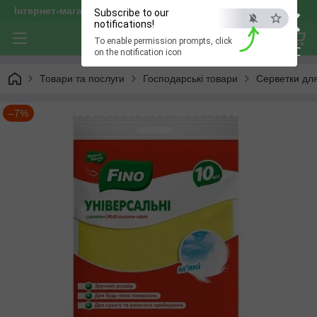
×
Інтернет-магазин "optservis"
Subscribe to our
notifications!
To enable permission prompts, click
ESC
on the notification icon
Товари та послуги
Господарські товари
Серветки дл
–7%