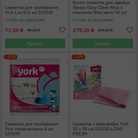
Вологі серветки для швабри
Серветка для прибирання
Sleepy Easy Clean Mop з
York Lux 5+1 шт 020330
клапаном Біле мило 50 шт
Готово до відправки
Готово до відправки
73,50
279,30
₴
₴
88,18 ₴
334,90 ₴
Купити
Купити
–17%
–10%
Серветка для прибирання
Серветка з мікрофібри York
York перфорована 3 шт
35 х 30 см 026250 LONG
020030
FRESH