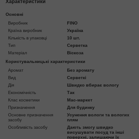
Характеристики
Основні
Виробник
FINO
Країна виробник
Україна
Кількість в упаковці
10 шт.
Тип
Серветка
Матеріал
Віскоза
Користувальницькі характеристики
Аромат
Без аромату
Вид
Серветкі
Дія
Швидко вбирає вологу
Економічність
Так
Клас косметики
Мас-маркет
Призначення
Для будинку
Основне призначення
Усунення вологи та вологих
засобу
плям
Особливість засобу
Дають змогу швидко
висушувати посуд та інші
поверхні, залишаючи їх