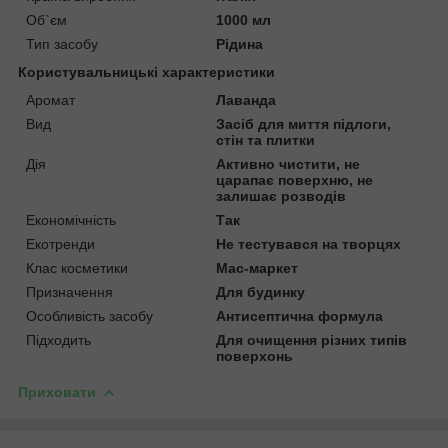
Об`єм
1000 мл
Тип засобу
Рідина
Користувальницькі характеристики
Аромат
Лаванда
Вид
Засіб для миття підлоги,
стін та плитки
Дія
Активно чистити, не
царапає поверхню, не
залишає розводів
Економічність
Так
Екотренди
Не тестувався на творцях
Клас косметики
Мас-маркет
Призначення
Для будинку
Особливість засобу
Антисептична формула
Підходить
Для очищення різних типів
поверхонь
Приховати