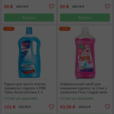
80
80
₴
₴
100,78 ₴
100,78 ₴
Купити
Купити
–21%
–21%
Рідина для миття плитки,
Універсальний засіб для
тераккоти і підлоги з ПВХ
очищення підлоги та стіни з
Tytan Антистатична 1 л
силіконом Floor Садові квіти
1500 мл
Готово до відправки
Готово до відправки
121
83,50
₴
₴
152,32 ₴
105,11 ₴