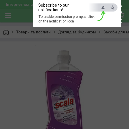
×
Інтернет-магазин "optservis"
Subscribe to our
notifications!
To enable permission prompts, click
ESC
on the notification icon
Товари та послуги
Догляд за будинком
Засоби для м