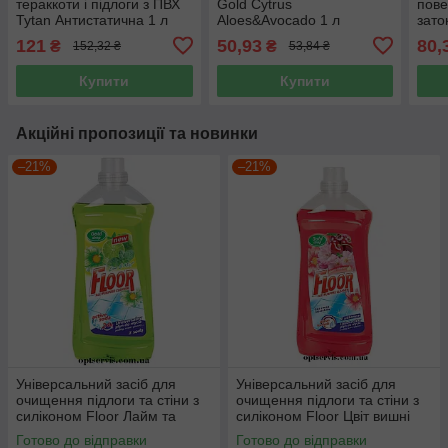
тераккоти і підлоги з ПВХ
Gold Cytrus
пове
Tytan Антистатична 1 л
Aloes&Avocado 1 л
зато
121
50,93
80,
₴
₴
152,32 ₴
53,84 ₴
Купити
Купити
Акційні пропозиції та новинки
–21%
–21%
Універсальний засіб для
Універсальний засіб для
очищення підлоги та стіни з
очищення підлоги та стіни з
силіконом Floor Лайм та
силіконом Floor Цвіт вишні
м'ята 1500 мл
1500 мл
Готово до відправки
Готово до відправки