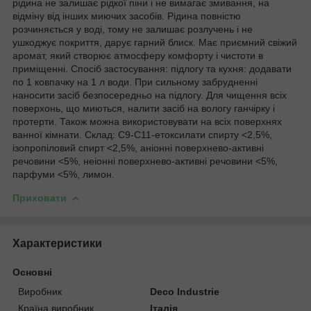
рідина не залишає рідкої піни і не вимагає змивання, на
відміну від інших миючих засобів. Рідина повністю
розчиняється у воді, тому не залишає розлучень і не
ушкоджує покриття, дарує гарний блиск. Має приємний свіжий
аромат, який створює атмосферу комфорту і чистоти в
приміщенні. Спосіб застосування: підлогу та кухня: додавати
по 1 ковпачку на 1 л води. При сильному забрудненні
наносити засіб безпосередньо на підлогу. Для чищення всіх
поверхонь, що миються, налити засіб на вологу ганчірку і
протерти. Також можна використовувати на всіх поверхнях
ванної кімнати. Склад: С9-С11-етоксилати спирту <2,5%,
ізопропіловий спирт <2,5%, аніонні поверхнево-активні
речовини <5%, неіонні поверхнево-активні речовини <5%,
парфуми <5%, лимон.
Приховати
Характеристики
Основні
Виробник
Deco Industrie
Країна виробник
Італія