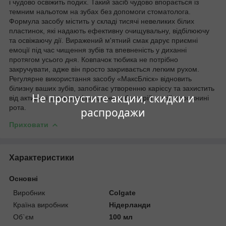
і чудово освіжить подих. Такий засіб чудово впорається із
темним нальотом на зубах без допомоги стоматолога.
Формула засобу містить у складі тисячі невеликих білих
пластинок, які надають ефективну очищувальну, відбілюючу
та освіжаючу дії. Виражений м'ятний смак дарує приємні
емоції під час чищення зубів та впевненість у диханні
протягом усього дня. Ковпачок тюбика не потрібно
закручувати, адже він просто закривається легким рухом.
Регулярне використання засобу «МаксБліск» відновить
білизну ваших зубів, запобігає утворенню карієсу та захистить
Не пропустите акции, скидки и
від активної діяльності патогенних бактерій у всій порожнині
рота.
распродажи
Приховати
Характеристики
Основні
Виробник
Colgate
Країна виробник
Нідерланди
Об`єм
100 мл