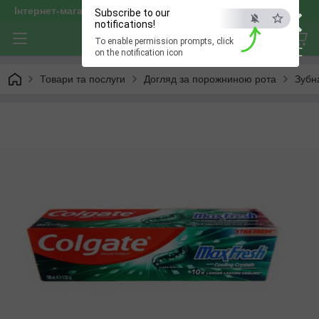
×
Інтернет-магазин "optservis"
Subscribe to our
notifications!
To enable permission prompts, click
ESC
on the notification icon
Товари та послуги
Догляд за порожниною рота
Зубн