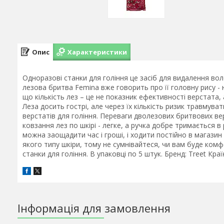
Опис
Характеристики
Одноразові станки для гоління це засіб для видалення вол
лезова бритва Femina вже говорить про її головну рису - 
що кількість лез – це не показник ефективності верстата,
Леза досить гострі, але через їх кількість ризик травмув
верстатів для гоління. Переваги дволезових бритвових ве
ковзання лез по шкірі - легке, а ручка добре тримається в 
можна заощадити час і гроші, і ходити постійно в магазин
якого типу шкіри, тому не сумнівайтеся, чи вам буде ком
станки для гоління. В упаковці по 5 штук. Бренд: Treet Кр
Інформація для замовлення