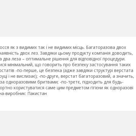
осся як з видимих так і не видимих місць. Багаторазова двох
наявність двох лез. Завдяки цьому продукту компанія доводить,
 а два леза – оптимальне рішення для відповідної процедури.
атися мінімальний, що говорить про безпеку застосування таких
рстатів -по-перше, це безпека (адже завдяки структурі верстата
руці і не вислизає); -по-друге, верстат багаторазовий, а значить,
 за одноразовими бритвами; -по-третє, підходить для будь-
фортно користуватися саме цим предметом гігієни як одноразові
аїна-виробник: Пакистан