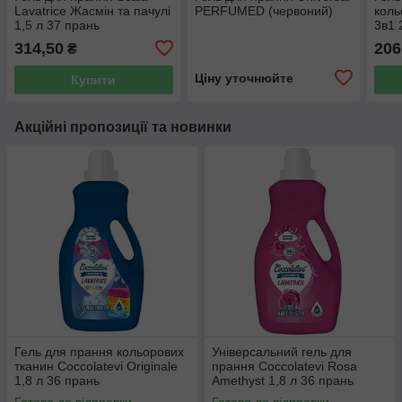
Lavatrice Жасмін та пачулі
PERFUMED (червоний)
коль
1,5 л 37 прань
3в1 
314,50
206
₴
Ціну уточнюйте
Купити
Акційні пропозиції та новинки
Гель для прання кольорових
Універсальний гель для
тканин Coccolatevi Originale
прання Coccolatevi Rosa
1,8 л 36 прань
Amethyst 1,8 л 36 прань
Готово до відправки
Готово до відправки