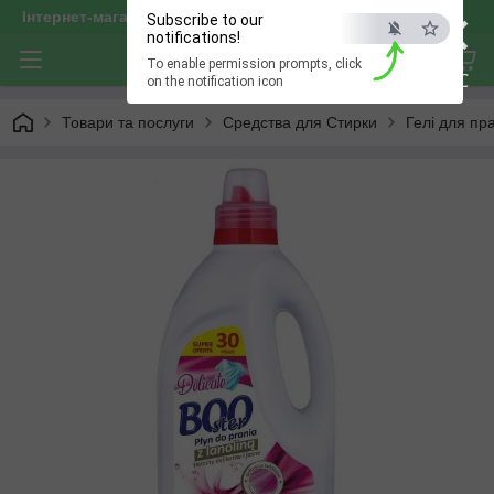
×
Інтернет-магазин "optservis"
Subscribe to our
notifications!
To enable permission prompts, click
ESC
on the notification icon
Товари та послуги
Средства для Стирки
Гелі для пр