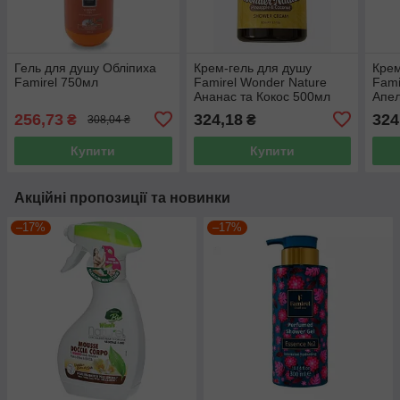
Гель для душу Обліпиха
Крем-гель для душу
Крем
Famirel 750мл
Famirel Wonder Nature
Fami
Ананас та Кокос 500мл
Апел
500
256,73
324,18
324
₴
₴
308,04 ₴
Купити
Купити
Акційні пропозиції та новинки
–17%
–17%