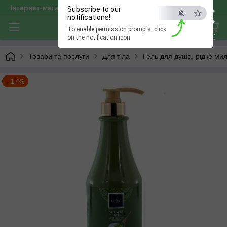
×
Інтернет-магазин "optservis"
Subscribe to our
notifications!
To enable permission prompts, click
ESC
on the notification icon
Товари та послуги
Для тіла
Гель для душа, рідке ми
–17%