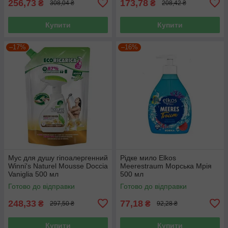
256,73
173,78
₴
₴
308,04 ₴
208,42 ₴
Купити
Купити
–17%
–16%
Мус для душу гіпоалергенний
Рідке мило Elkos
Winni's Naturel Mousse Doccia
Meerestraum Морська Мрія
Vaniglia 500 мл
500 мл
Готово до відправки
Готово до відправки
248,33
77,18
₴
₴
297,50 ₴
92,28 ₴
Купити
Купити