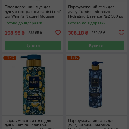
Гіпоалергенний мус для
Парфумований гель для
душу з екстрактом ванілі і олії
душу Famirel Intensive
ши Winni's Naturel Mousse
Hydrating Essence №2 300 мл
Doccia Vaniglia 250 ml
Готово до відправки
Готово до відправки
198,98
308,18
₴
₴
238,85 ₴
369,85 ₴
Купити
Купити
–17%
–17%
Парфумований гель для
Парфумований гель для
душу Famirel Intensive
душу Famirel Intensive