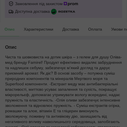
Замовлення під захистом
Доступна доставка
Опис
Характеристики
Доставка
Оплата
Умови п
Опис
Чиста та шовковиста на дотик шкіра – з гелем для душу Оліва-
мед бренду Famirel! Продукт ефективно видаляє забруднення
та надлишок себуму, забезпечує м'який догляд та дарує
приємний аромат. Як діє? В основі засобу – потужна суміш
природних компонентів та мінералів Мертвого моря та
Superfood компоненти. -Екстракт меду має антибактеріальні
властивості, миттєво усуває запалення та сухість, покращує
мікрорельєф, допомагає утримувати вологу всередині, надає
пружність та еластичність. -Олія оливи забезпечує інтенсивне
зволоження та відновлює пружність. - Суміш екстрактів огірка,
ромашки та алое, вітамін Е та гліцерин виконують
зволожуючу, поживну та антивікову дію, захищають від
негативного впливу навколишнього середовища, запобігають
сухості. -Олії авокадо та макадамії забезпечують зволожуючу