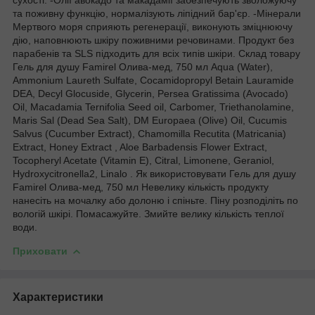
та поживну функцію, нормалізують ліпідний бар'єр. -Мінерали
Мертвого моря сприяють регенерації, виконують зміцнюючу
дію, наповнюють шкіру поживними речовинами. Продукт без
парабенів та SLS підходить для всіх типів шкіри. Склад товару
Гель для душу Famirel Олива-мед, 750 мл Aqua (Water),
Ammonium Laureth Sulfate, Cocamidopropyl Betain Lauramide
DEA, Decyl Glocuside, Glycerin, Persea Gratissima (Avocado)
Oil, Macadamia Ternifolia Seed oil, Carbomer, Triethanolamine,
Maris Sal (Dead Sea Salt), DM Europaea (Olive) Oil, Cucumis
Salvus (Cucumber Extract), Chamomilla Recutita (Matricania)
Extract, Honey Extract , Aloe Barbadensis Flower Extract,
Tocopheryl Acetate (Vitamin E), Citral, Limonene, Geraniol,
Hydroxycitronella2, Linalo . Як використовувати Гель для душу
Famirel Олива-мед, 750 мл Невелику кількість продукту
нанесіть на мочалку або долоню і спіньте. Піну розподіліть по
вологій шкірі. Помасажуйте. Змийте велику кількість теплої
води.
Приховати
Характеристики