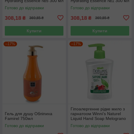
Hydrating Essence №5 300 мл
Hydrating Essence №1 300 мл
Готово до відправки
Готово до відправки
308,18
308,18
₴
₴
369,85 ₴
369,85 ₴
Купити
Купити
–17%
–17%
Гіпоалергенне рідке мило з
Гель для душу Обліпиха
гарнатоом Winni's Naturel
Famirel 750мл
Liquid Hand Soap Melograno
250ml
Готово до відправки
Готово до відправки