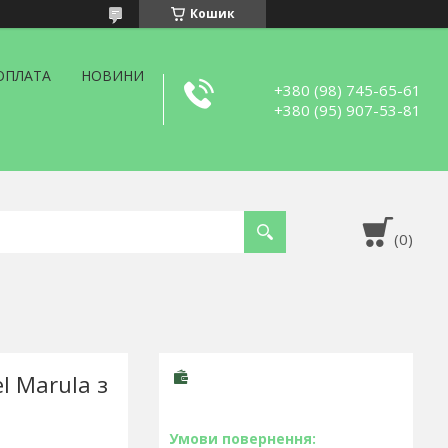
Кошик
ОПЛАТА
НОВИНИ
+380 (98) 745-65-61
+380 (95) 907-53-81
l Marula з