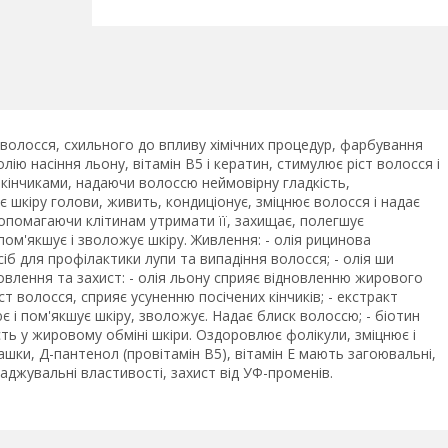
волосся, схильного до впливу хімічних процедур, фарбування
ію насіння льону, вітамін B5 і кератин, стимулює ріст волосся і
кінчиками, надаючи волоссю неймовірну гладкість,
є шкіру голови, живить, кондиціонує, зміцнює волосся і надає
допомагаючи клітинам утримати її, захищає, полегшує
пом'якшує і зволожує шкіру. Живлення: - олія рицинова
іб для профілактики лупи та випадіння волосся; - олія ши
влення та захист: - олія льону сприяє відновленню жирового
ст волосся, сприяє усуненню посічених кінчиків; - екстракт
є і пом'якшує шкіру, зволожує. Надає блиск волоссю; - біотин
ть у жировому обміні шкіри. Оздоровлює фолікули, зміцнює і
шки, Д-пантенол (провітамін В5), вітамін Е мають загоювальні,
аджувальні властивості, захист від УФ-променів.