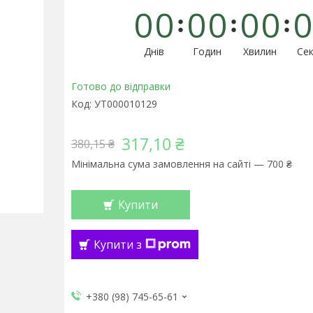
0
0
0
0
0
0
0
Днів
Годин
Хвилин
Сек
Готово до відправки
Код:
УТ000010129
317,10 ₴
380,15 ₴
Мінімальна сума замовлення на сайті — 700 ₴
Купити
Купити з
+380 (98) 745-65-61