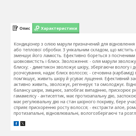
Опис
Характеристики
Кондиціонер з олією марули призначений для відновлення 
або теплової обробки. З унікальним складом, що містить ол
зменшує його ламкість. Ефективно бореться з посіченими 
шовковистість і блиск. Зволоження: - олія марули зволожу
блиску; - диметикон зволожує шкіру, зберігаючи вологу і 
розчісування, надає блиск волоссю; - сечовина (карбамід) 
пом'якшує, живить шкіру й усуває лущення. Ефективний зас
активно живить, зволожує, регенерує та омолоджує. Відно
балансу шкіри, зміцнює, запобігає випадінню, прискорює рі
гамамелісу - антисептик, має протизапальну дію, заспокою
має регулювальну дію на стан шкірного покриву, бере учас
сприяє прискоренню росту волосся; - екстракти алое, рома
протизапальні, відновлювальні, вологозберігаючі та розгл