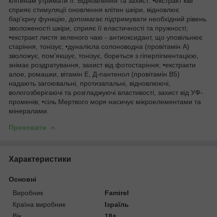
клітинам утримати її. Відновлення та захист: •екстракт ківі
сприяє стимуляції оновлення клітин шкіри, відновлює
бар'єрну функцію, допомагає підтримувати необхідний рівень
зволоженості шкіри, сприяє її еластичності та пружності;
•екстракт листя зеленого чаю - антиоксидант, що уповільнює
старіння, тонізує; •дуналієла солоноводна (провітамін А)
зволожує, пом'якшує, тонізує, бореться з гіперпігментацією,
знімає роздратування, захист від фотостаріння; •екстракти
алое, ромашки, вітамін Е, Д-пантенол (провітамін В5)
надають загоювальні, протизапальні, відновлюючі,
вологозберігаючі та розгладжуючі властивості, захист від УФ-
променів; •сіль Мертвого моря насичує мікроелементами та
мінералами.
Приховати
Характеристики
Основні
Виробник
Famirel
Країна виробник
Ізраїль
Вік
18+