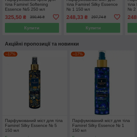
тіла Famirel Softening
тіла Famirel Silky Essence
тіла
Essence №5 250 мл
№ 1 150 мл
№ 2
325,50
248,33
248
₴
₴
390,46 ₴
297,74 ₴
Купити
Купити
Акційні пропозиції та новинки
–17%
–17%
Парфумований міст для тіла
Парфумований міст для тіла
Famirel Silky Essence № 5
Famirel Silky Essence № 1
150 мл
150 мл