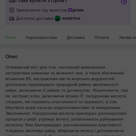
Що таке купити з Пром?
Замовлення під захистом
Доступна доставка
Опис
Характеристики
Доставка
Оплата
Умови п
Опис
Освіжаючий міст для тіла, насичений живильними
екстрактами ромашки та зеленого чаю, а також збагачений
вітаміном В5, екстрактами ківі та морських водоростей,
допомагає підтримувати природний рівень зволоженості
шкіри, залишаючи її свіжою та доглянутою. •Компоненти, такі
як: екстракт алое, включаючи вітамін Е, гіалуронова кислота,
гліцерин, які сприяють еластичності та пружності, а сіль
Мертвого моря насичує мікроелементами та мінералами.
Зволоження: •гіалуронова кислота прискорює регенеративні
процеси у шкірі, утримує вологу, уповільнюють руйнування
колагену. Має бактерицидні, ранозагоювальні властивості;
•гліцерин зволожує шкіру, зберігаючи вологу і допомагаючи