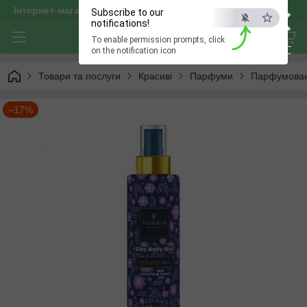
×
Інтернет-магазин "optservis"
Subscribe to our
notifications!
To enable permission prompts, click
ESC
on the notification icon
Товари та послуги
Красиві
Парфуми
Парфумовани
–17%