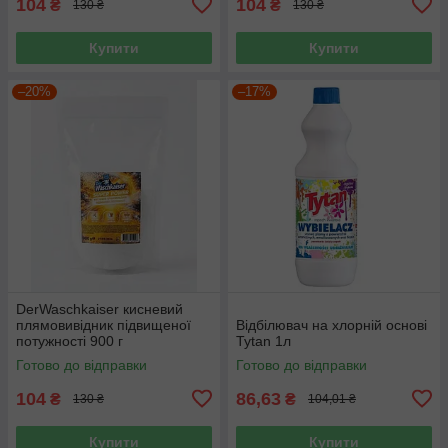
104
104
₴
₴
130 ₴
130 ₴
Купити
Купити
–20%
–17%
DerWaschkaiser кисневий
плямовивідник підвищеної
Відбілювач на хлорній основі
потужності 900 г
Tytan 1л
Готово до відправки
Готово до відправки
104
86,63
₴
₴
130 ₴
104,01 ₴
Купити
Купити