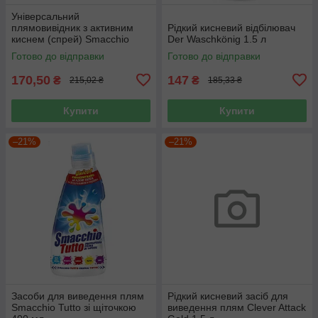
Універсальний
плямовивідник з активним
Рідкий кисневий відбілювач
киснем (спрей) Smacchio
Der Waschkönig 1.5 л
Tutto 500 мл
Готово до відправки
Готово до відправки
170,50
147
₴
₴
215,02 ₴
185,33 ₴
Купити
Купити
–21%
–21%
Засоби для виведення плям
Рідкий кисневий засіб для
Smacchio Tutto зі щіточкою
виведення плям Clever Attack