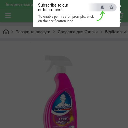
×
Інтернет-магазин "optservis"
Subscribe to our
notifications!
To enable permission prompts, click
ESC
on the notification icon
Товари та послуги
Средства для Стирки
Відбілювачі