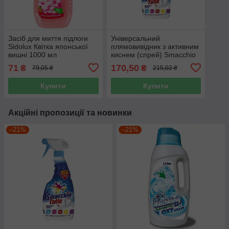
Засіб для миття підлоги
Універсальний
Sidolux Квітка японської
плямовивідник з активним
вишні 1000 мл
киснем (спрей) Smacchio
Tutto 500 мл
71
170,50
₴
₴
79,05 ₴
215,02 ₴
Купити
Купити
Акційні пропозиції та новинки
–21%
–21%