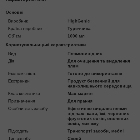
Основні
Виробник
HighGenic
Країна виробник
Туреччина
Об`єм
1000 мл
Користувальницькі характеристики
Вид
Плямовивідник
Дія
Для очищення та видалення
плям
Економічність
Готово до використання
Екотренди
Продукт безпечний для
навколишнього середовища
Клас косметики
Мас-маркет
Призначення
Для прання
Особливість засобу
Ефективно видаляє плями
від чаю, кави, їжі, червоних
фруктових соків, овочевих
соків, макіяжу
Підходить
Транспорті засоби, меблі
Тип засобу
Спрей