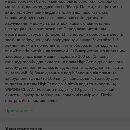
на кольорових і білих тканинах, одязі, сорочках, комірцях і
манжетах, килимах, диванах і оббивці. Плями, які ефективно
видаляє: ефективно видаляє плями від чаю, кави, їжі,
червоних фруктових соків, овочевих соків, дитячого
харчування, макіяжу та багатьох інших складних плям.
Інструкція щодо застосування Перед використанням
обов'язково струсіть флакон. 1) Попередня обробка: нанесіть
засіб на забруднену або забруднену ділянку. Зачекайте 1-5
хвилин, поки він почне діяти. Потім обережно погладьте та
вимийте або витріть, як зазвичай. 2) Використання з пральним
засобом у пральній машиніІ: Додайте 100 мл (1 чайну
склянку) засобу для видалення плям HighGenic до основного
засобу для прання залежно від плями та забруднення. Прати
як зазвичай. 3) Замочування у водіІ: Залежно від плями та
забруднення додайте 100 мл (1 чайна склянка) засобу для
видалення плям HighGenic до 3 літрів води та виперіть. 4)
WIPING CLEAN: Розбавте продукт у 10 разів. Як зазвичай,
очистіть і протріть забруднені поверхні ганчіркою. Потім
протріть його чистою водою.
Приховати
Характеристики