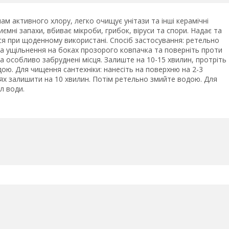
м активного хлору, легко очищує унітази та інші керамічні
иємні запахи, вбиває мікроби, грибок, віруси та спори. Надає та
ся при щоденному використані. Спосіб застосування: ретельно
на ущільнення на боках прозорого ковпачка та поверніть проти
 на особливо забруднені місця. Залиште на 10-15 хвилин, протріть
ою. Для чищення сантехніки: нанесіть на поверхню на 2-3
цях залишити на 10 хвилин. Потім ретельно змийте водою. Для
л води.