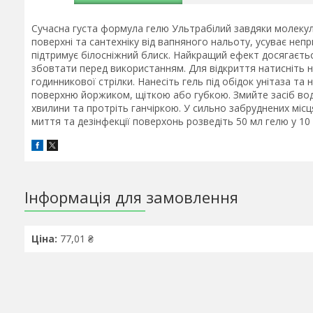
Сучасна густа формула гелю Ультрабілий завдяки молекула
поверхні та сантехніку від вапняного нальоту, усуває непр
підтримує білосніжний блиск. Найкращий ефект досягаєть
збовтати перед використанням. Для відкриття натисніть 
годинникової стрілки. Нанесіть гель під обідок унітаза та
поверхню йоржиком, щіткою або губкою. Змийте засіб вод
хвилини та протріть ганчіркою. У сильно забруднених міс
миття та дезінфекції поверхонь розведіть 50 мл гелю у 10 
Інформація для замовлення
Ціна:
77,01 ₴