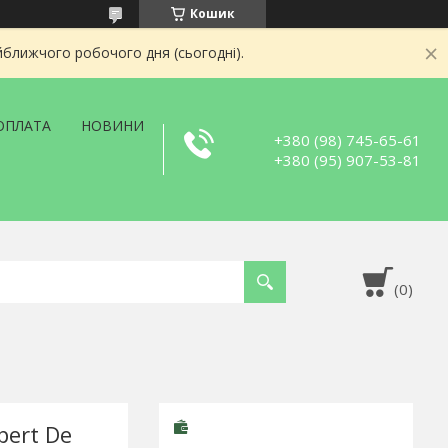
Кошик
йближчого робочого дня (сьогодні).
ОПЛАТА
НОВИНИ
+380 (98) 745-65-61
+380 (95) 907-53-81
ert De