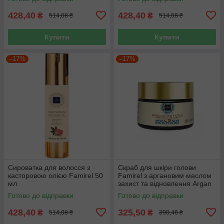
428,40
428,40
₴
₴
514,08 ₴
514,08 ₴
Купити
Купити
–17%
–17%
Сироватка для волосся з
Скраб для шкіри голови
касторовою олією Famirel 50
Famirel з аргановим маслом
мл
захист та відновлення Argan
250 мл
Готово до відправки
Готово до відправки
428,40
325,50
₴
₴
514,08 ₴
390,46 ₴