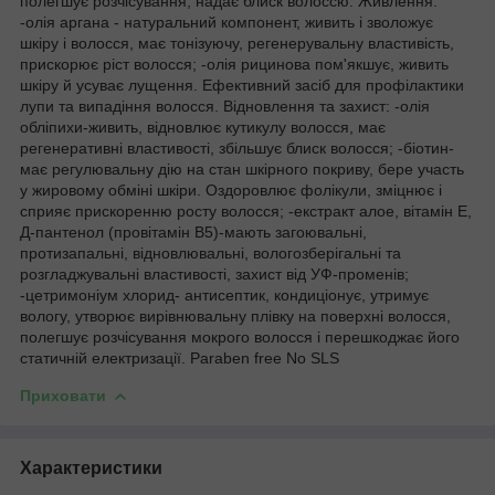
полегшує розчісування, надає блиск волоссю. Живлення:
-олія аргана - натуральний компонент, живить і зволожує
шкіру і волосся, має тонізуючу, регенерувальну властивість,
прискорює ріст волосся; -олія рицинова пом'якшує, живить
шкіру й усуває лущення. Ефективний засіб для профілактики
лупи та випадіння волосся. Відновлення та захист: -олія
обліпихи-живить, відновлює кутикулу волосся, має
регенеративні властивості, збільшує блиск волосся; -біотин-
має регулювальну дію на стан шкірного покриву, бере участь
у жировому обміні шкіри. Оздоровлює фолікули, зміцнює і
сприяє прискоренню росту волосся; -екстракт алое, вітамін Е,
Д-пантенол (провітамін В5)-мають загоювальні,
протизапальні, відновлювальні, вологозберігальні та
розгладжувальні властивості, захист від УФ-променів;
-цетримоніум хлорид- антисептик, кондиціонує, утримує
вологу, утворює вирівнювальну плівку на поверхні волосся,
полегшує розчісування мокрого волосся і перешкоджає його
статичній електризації. Paraben free No SLS
Приховати
Характеристики