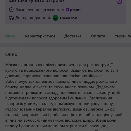
Що таке купити з Пром?
Замовлення під захистом
Доступна доставка
Опис
Характеристики
Доставка
Оплата
Умови п
Опис
Маска з аргановою олією призначена для реконструкції
сухого та пошкодженого волосся. Зміцнює волосся по всій
довжині, сприяючи відновленню посічених кінчиків.
Забезпечує захист від зовнішніх впливів, додає розкішного
блиску, надає м'якості та слухняності локонам. Додаткові
поживні інгредієнти в складі посилюють рівень захисту, щоб
підтримувати волосся здоровим і сильним. Зволоження:
-каприлік:утримує вологу, пом'якшує і кондиціонує шкіру;
-гідролізований кератин:зволожує, зміцнює, загоює шкіру
голови, випрямляючи і роблячи ефективний кондиціонуючий
вплив на волосся; -диметикон:зволожує шкіру, зберігаючи
вологу і допомагаючи клітинам утримати її, захищає,