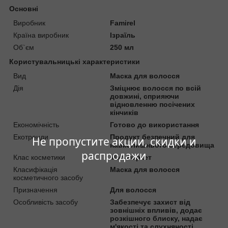
Основні
Виробник
Famirel
Країна виробник
Ізраїль
Об`єм
250 мл
Користувальницькі характеристики
Вид
Маска для волосся
Дія
Зміцнює волосся по всій
довжині, сприяючи
відновленню посічених
кінчиків
Економічність
Готово до використання
Екотренди
Продукт безпечний для
Не пропустите акции, скидки и
навколишнього середовища
распродажи
Клас косметики
Мас-маркет
Класифікація
Маска для волосся
косметичного засобу
Призначення
Для волосся
Особливість засобу
Забезпечує захист від
зовнішніх впливів, додає
розкішного блиску, надає
м'якості та слухняності