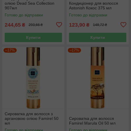
олією Dead Sea Collection
Кондиціонер для волосся
907мл
Astonish Кокос 375 мл
Готово до відправки
Готово до відправки
244,65
123,90
₴
₴
293,66 ₴
148,72 ₴
Купити
Купити
–17%
–17%
Сироватка для волосся з
аргановою олією Famirel 50
Сироватка для волосся
мл
Famirel Marula Oil 50 мл
Готово до відправки
Готово до відправки