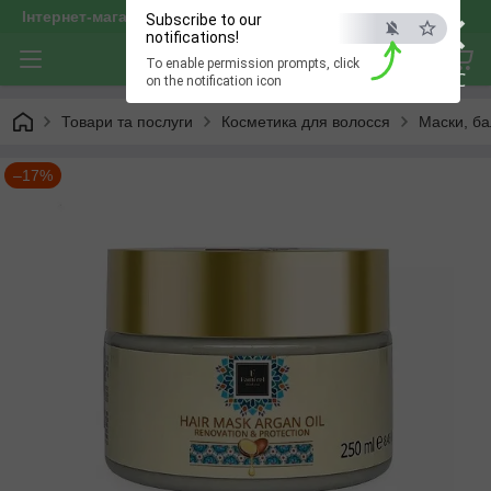
×
Інтернет-магазин "optservis"
Subscribe to our
notifications!
To enable permission prompts, click
ESC
on the notification icon
Товари та послуги
Косметика для волосся
Маски, ба
–17%