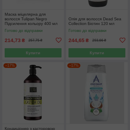
Маска міцелярна для
волосся Tulipan Negro
Олія для волосся Dead Sea
Підсилення кольору 400 мл
Collection Біотин 120 мл
Готово до відправки
Готово до відправки
214,73
244,65
₴
₴
257,75 ₴
293,66 ₴
Купити
Купити
–17%
–17%
Кондиціонер з касторовою