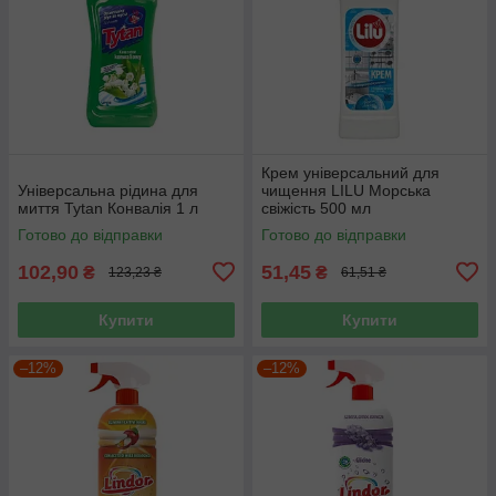
Крем універсальний для
Універсальна рідина для
чищення LILU Морська
миття Tytan Конвалія 1 л
свіжість 500 мл
Готово до відправки
Готово до відправки
102,90
51,45
₴
₴
123,23 ₴
61,51 ₴
Купити
Купити
–12%
–12%