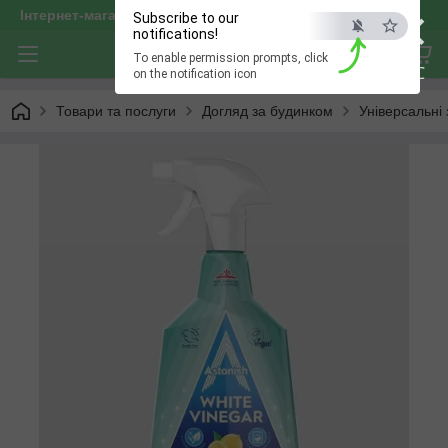
×
Інтернет-магазин "optservis"
Subscribe to our
notifications!
To enable permission prompts, click
ESC
on the notification icon
Товари та послуги
Догляд за будинком
Універсальні