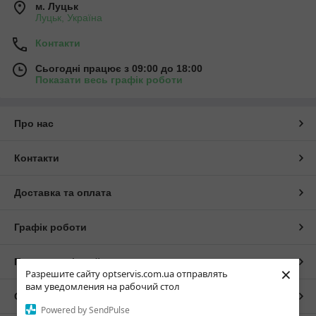
м. Луцьк
Луцьк, Україна
Контакти
Сьогодні працює з 09:00 до 18:00
Показати весь графік роботи
Про нас
Контакти
Доставка та оплата
Графік роботи
Повна версія сайту
×
Разрешите сайту optservis.com.ua отправлять
вам уведомления на рабочий стол
Сайт створено на маркетплейсі
Prom.ua
Powered by SendPulse