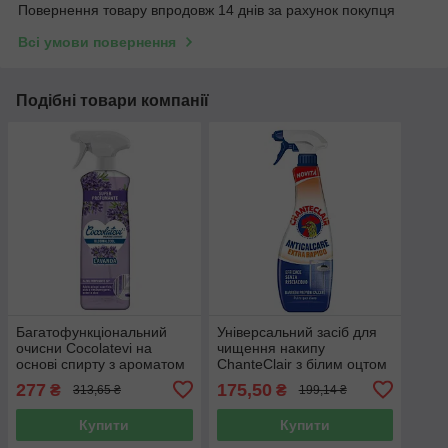
Повернення товару впродовж 14 днів за рахунок покупця
Всі умови повернення
Подібні товари компанії
Багатофункціональний
Універсальний засіб для
очисни Cocolatevi на
чищення накипу
основі спирту з ароматом
ChanteClair з білим оцтом
лаванди 750 мл
625 мл
277
175,50
₴
₴
313,65 ₴
199,14 ₴
Купити
Купити