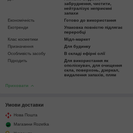
забруднення, чистити,
нейтралізує неприємні
запахи
Економічність
Готово до використання
Екотренди
Упаковка повністю підлягає
переробці
Клас косметики
Мідл-маркет
Призначення
Для будинку
Особливість засобу
В складі ефірні олії
Підходить
Для використання як
ополіскувач, для очищення
скла, поверхонь, дзеркал,
видалення запахів, плям
Приховати
Умови доставки
Нова Пошта
Магазини Rozetka