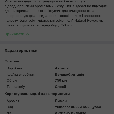
Vinegar поєднує силу традиційного білого оцту з
підбадьорливими ароматами Zesty Citrus. Ідеально підходить
для використання як ополіскувач, для очищення скла,
поверхонь, дзеркал, видалення запахів, плям і вапняного
нальоту. Багатофункціональні ефірні олії Natural Power, які
повністю підлягають переробці , 750 мл
Приховати
Характеристики
Основні
Виробник
Astonish
Країна виробник
Великобританія
Об`єм
750 мл
Тип засобу
Спрей
Користувальницькі характеристики
Аромат
Лимон
Вид
Універсальний очищувач
Дія
Активно видаляє