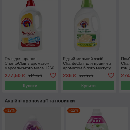
Гель для прання
Рідкий мильний засіб
Пом'
ChanteClair з ароматом
ChanteClair для прання з
Chan
марсельського мила 1260
ароматом білого мускусу
конц
мл 28 прань
1.5 л 27 прання
аром
277,50
236
274
₴
₴
314,72 ₴
267,39 ₴
інжи
Купити
Купити
Акційні пропозиції та новинки
–12%
–12%