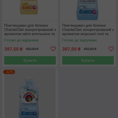
Пом'якшувач для білизни
Пом'якшувач для білизни
ChanteClair концентрований з
ChanteClair концентрований з
ароматом квіти апельсина та
ароматом морської солі та
нарциса 1800 мл 90 прань
квітки лотоса 1800 мл 90
Готово до відправки
Готово до відправки
прань
397,50
397,50
₴
₴
450,69 ₴
450,69 ₴
Купити
Купити
–12%