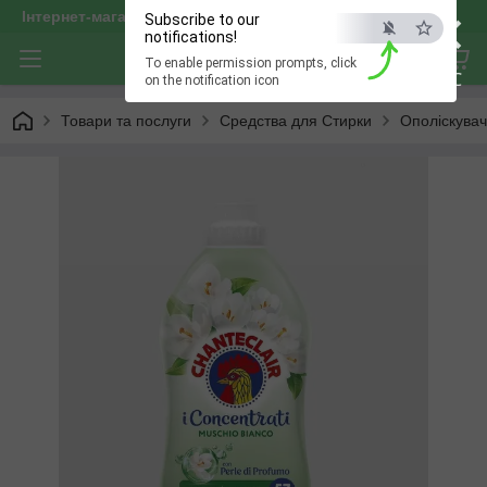
×
Інтернет-магазин "optservis"
Subscribe to our
notifications!
To enable permission prompts, click
ESC
on the notification icon
Товари та послуги
Средства для Стирки
Ополіскувач