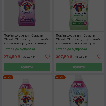
Пом'якшувач для білизни
Пом'якшувач для білизни
ChanteClair концентрований з
ChanteClair концентрований з
ароматом орхідея та інжир
ароматом білого мускусу
1140 мл 57 прань
1800 мл 90 прань
Готово до відправки
Готово до відправки
274,50
397,50
₴
₴
311,37 ₴
450,69 ₴
Купити
Купити
–12%
–12%