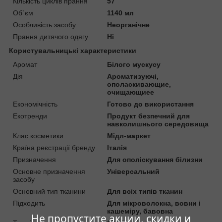
Кількість циклів прання
57
Об`єм
1140 мл
Особливість засобу
Неорганічне
Прання дитячого одягу
Ні
Користувальницькі характеристики
Аромат
Білого мускусу
Дія
Ароматизуючі,
ополаскивающие,
очищающиее
Економічність
Готово до використання
Екотренди
Продукт безпечний для
навколишнього середовища
Клас косметики
Мідл-маркет
Країна реєстрації бренду
Італія
Призначення
Для ополіскування білизни
Основне призначення
Універсальний
засобу
Основний тип тканини
Для всіх типів тканин
Підходить
Для мікроволокна, вовни і
кашеміру, бавовна
Не пропустите акции, скидки и