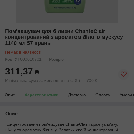
Пом'якшувач для білизни ChanteClair
концентрований з ароматом білого мускусу
1140 мл 57 прань
Немає в наявності
Код: УТ000010701
Роздріб
311,37
₴
Мінімальна сума замовлення на сайті — 700 ₴
Опис
Характеристики
Доставка
Оплата
Умови 
Опис
Концентрований пом'якшувач ChanteClair гарантує м'яку,
ніжну та ароматну білизну. Завдяки своїй концентрованій