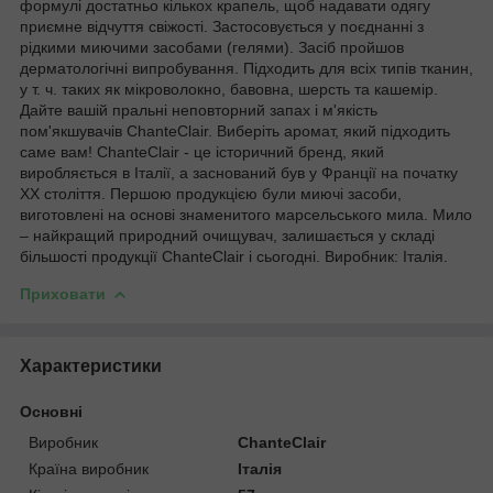
формулі достатньо кількох крапель, щоб надавати одягу
приємне відчуття свіжості. Застосовується у поєднанні з
рідкими миючими засобами (гелями). Засіб пройшов
дерматологічні випробування. Підходить для всіх типів тканин,
у т. ч. таких як мікроволокно, бавовна, шерсть та кашемір.
Дайте вашій пральні неповторний запах і м'якість
пом'якшувачів ChanteСlair. Виберіть аромат, який підходить
саме вам! ChanteClair - це історичний бренд, який
виробляється в Італії, а заснований був у Франції на початку
ХХ століття. Першою продукцією були миючі засоби,
виготовлені на основі знаменитого марсельського мила. Мило
– найкращий природний очищувач, залишається у складі
більшості продукції ChanteClair і сьогодні. Виробник: Італія.
Приховати
Характеристики
Основні
Виробник
ChanteClair
Країна виробник
Італія