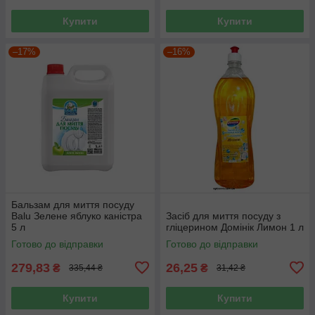
Купити
Купити
–17%
–16%
Бальзам для миття посуду
Balu Зелене яблуко каністра
Засіб для миття посуду з
5 л
гліцерином Домінік Лимон 1 л
Готово до відправки
Готово до відправки
279,83
26,25
₴
₴
335,44 ₴
31,42 ₴
Купити
Купити