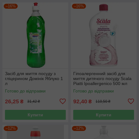
–16%
–16%
Засіб для миття посуду з
Гіпоалергенний засіб для
гліцерином Домінік Яблуко 1
миття дитячого посуду Scala
л
Piatti Ipoallergenico 500 мл
Готово до відправки
Готово до відправки
26,25
92,40
₴
₴
31,42 ₴
110,50 ₴
Купити
Купити
–12%
–12%