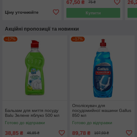
67,50
26,
₴
75 ₴
Ціну уточнюйте
Купити
Акційні пропозиції та новинки
–17%
–17%
Ополіскувач для
Бальзам для миття посуду
посудомийної машини Gallus
Balu Зелене яблуко 500 мл
850 мл
Готово до відправки
Готово до відправки
38,85
89,78
₴
₴
46,85 ₴
107,93 ₴