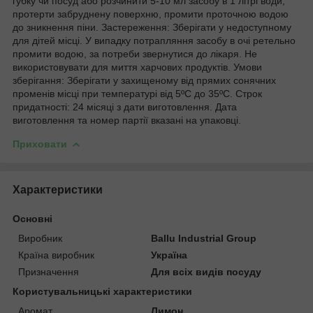
губку чи посуд або розчинити 5-10 мл засобу в 1 літрі води,
протерти забруднену поверхню, промити проточною водою
до зникнення піни. Застереження: Зберігати у недоступному
для дітей місці. У випадку потрапляння засобу в очі ретельно
промити водою, за потреби звернутися до лікаря. Не
використовувати для миття харчових продуктів. Умови
зберігання: Зберігати у захищеному від прямих сонячних
променів місці при температурі від 5ºС до 35ºС. Строк
придатності: 24 місяці з дати виготовлення. Дата
виготовлення та номер партії вказані на упаковці.
Приховати
Характеристики
Основні
Виробник
Ballu Industrial Group
Країна виробник
Україна
Призначення
Для всіх видів посуду
Користувальницькі характеристики
Аромат
Лимон