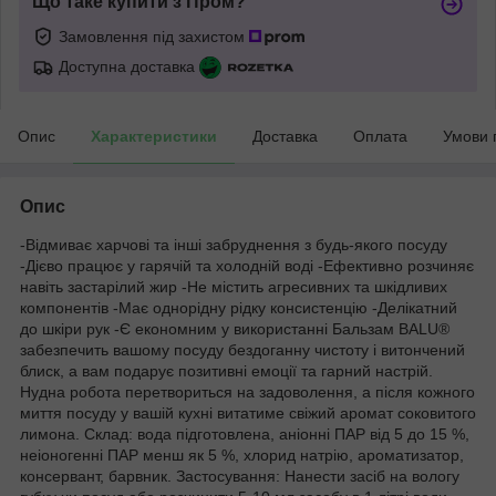
Що таке купити з Пром?
Замовлення під захистом
Доступна доставка
Опис
Характеристики
Доставка
Оплата
Умови 
Опис
-Відмиває харчові та інші забруднення з будь-якого посуду
-Дієво працює у гарячій та холодній воді -Ефективно розчиняє
навіть застарілий жир -Не містить агресивних та шкідливих
компонентів -Має однорідну рідку консистенцію -Делікатний
до шкіри рук -Є економним у використанні Бальзам BALU®
забезпечить вашому посуду бездоганну чистоту і витончений
блиск, а вам подарує позитивні емоції та гарний настрій.
Нудна робота перетвориться на задоволення, а після кожного
миття посуду у вашій кухні витатиме свіжий аромат соковитого
лимона. Склад: вода підготовлена, аніонні ПАР від 5 до 15 %,
неіоногенні ПАР менш як 5 %, хлорид натрію, ароматизатор,
консервант, барвник. Застосування: Нанести засіб на вологу