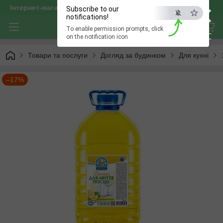
×
Інтернет-магазин "optservis"
Subscribe to our
notifications!
To enable permission prompts, click
ESC
on the notification icon
Товари та послуги
Догляд за будинком
Для кухні
–17%