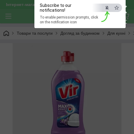
×
Інтернет-магазин "optservis"
Subscribe to our
notifications!
To enable permission prompts, click
ESC
on the notification icon
Товари та послуги
Догляд за будинком
Для кухні