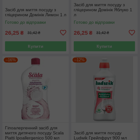
Засіб для миття посуду з
Засіб для миття посуду з
гліцерином Домінік Яблуко 1
гліцерином Домінік Лимон 1 л
л
Готово до відправки
Готово до відправки
26,25
26,25
₴
₴
31,42 ₴
31,42 ₴
Купити
Купити
–16%
–12%
Гіпоалергенний засіб для
миття дитячого посуду Scala
Засіб для миття посуду
Piatti Ipoallergenico 500 мл
Ludwik Грейпфрут 900 мл