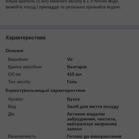
кілька крапель (5 мл) мийного засобу в 1 л теплої води,
вимийте посуд і приладдя та ретельно промийте водою.
Характеристики
Основні
Виробник
Vir
Країна виробник
Болгарія
Об`єм
415 мл
Тип засобу
Гель
Користувальницькі характеристики
Аромат
Бузок
Вид
Засіб для миття посуду
Дія
Активно видаляє
забруднення, чистити,
нейтралізує неприємні
запахи
Економічність
Готово до використання