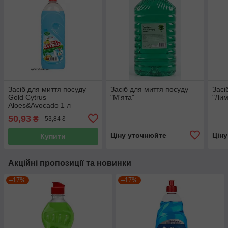
Засіб для миття посуду
Засіб для миття посуду
Засі
Gold Cytrus
"М'ята"
"Лим
Aloes&Avocado 1 л
50,93
₴
53,84 ₴
Ціну уточнюйте
Цін
Купити
Акційні пропозиції та новинки
–17%
–17%