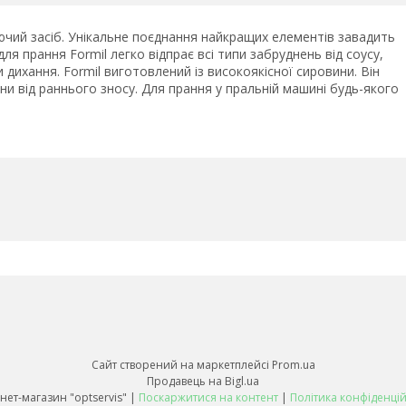
ючий засіб. Унікальне поєднання найкращих елементів завадить
ля прання Formil легко відпрає всі типи забруднень від соусу,
ни дихання. Formil виготовлений із високоякісної сировини. Він
ини від раннього зносу. Для прання у пральній машині будь-якого
Сайт створений на маркетплейсі
Prom.ua
Продавець на Bigl.ua
Інтернет-магазин "optservis" |
Поскаржитися на контент
|
Політика конфіденцій