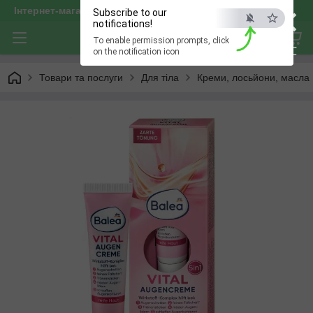
×
Інтернет-магазин "optservis"
Subscribe to our
notifications!
To enable permission prompts, click
ESC
on the notification icon
Товари та послуги
Для тіла
Креми, лосьйони, масла