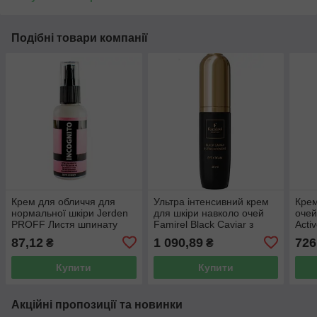
Подібні товари компанії
Крем для обличчя для
Ультра інтенсивний крем
Крем
нормальної шкіри Jerden
для шкіри навколо очей
очей
PROFF Листя шпинату
Famirel Black Caviar з
Acti
Incognito 50 мл
екстрактом чорної ікри 40
набр
87,12
1 090,89
726
₴
₴
мл
Купити
Купити
Акційні пропозиції та новинки