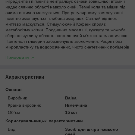
інгредієнтів і пігментів нейтралізує ознаки зовнішньої втоми і
надає сяянню області навколо очей. Темні кола та мішки під
очима оптично маскуються. При регулярному застосуванні
помітно зменшується глибина зморшок. Світлий відтінок
миттєво маскується. Стимулюючий Кофеїн сприяє
метаболізму клітин. Поєднання масел ші, кунжуту та жожоба
зберігає чутливу область навколо очей м’якою та еластичною.
Пантенол і гліцерин забезпечують зволоження. Рецепт без
мікропластику та водорозчинних, чисто синтетичних полімерів
Приховати
Характеристики
Основні
Виробник
Balea
Країна виробник
Німеччина
Об`єм
15 мл
Користувальницькі характеристики
Вид
Засіб для шкіри навколо
очей