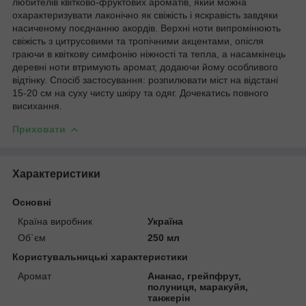
любителів квітково-фруктових ароматів, який можна
охарактеризувати лаконічно як свіжість і яскравість завдяки
насиченому поєднанню акордів. Верхні ноти випромінюють
свіжість з цитрусовими та тропічними акцентами, опісля
граючи в квіткову симфонію ніжності та тепла, а насамкінець
деревні ноти втримують аромат, додаючи йому особливого
відтінку. Спосіб застосування: розпилювати міст на відстані
15-20 см на суху чисту шкіру та одяг. Дочекатись повного
висихання.
Приховати
Характеристики
Основні
Країна виробник
Україна
Об`єм
250 мл
Користувальницькі характеристики
Аромат
Ананас, грейпфрут,
полуниця, маракуйя,
танжерін