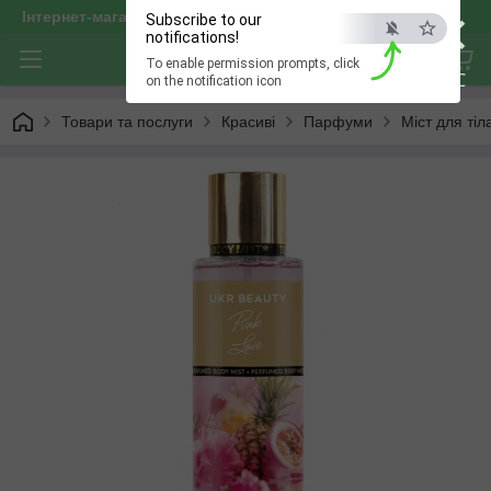
×
Інтернет-магазин "optservis"
Subscribe to our
notifications!
To enable permission prompts, click
ESC
on the notification icon
Товари та послуги
Красиві
Парфуми
Міст для тіл