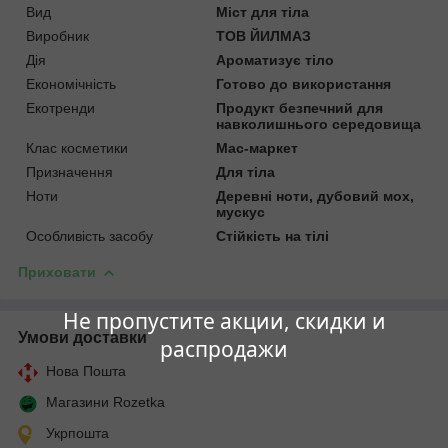
Вид
Міст для тіла
Виробник
ТОВ ЙИЛМАЗ
Дія
Ароматизує тіло
Економічність
Готово до використання
Екотренди
Продукт безпечний для
навколишнього середовища
Клас косметики
Мас-маркет
Призначення
Для тіла
Ноти
Деревні ноти, дубовий мох,
мускус
Особливість засобу
Стійкість на тілі
Приховати
Не пропустите акции, скидки и
Умови доставки
распродажи
Нова Пошта
Магазини Rozetka
Укрпошта