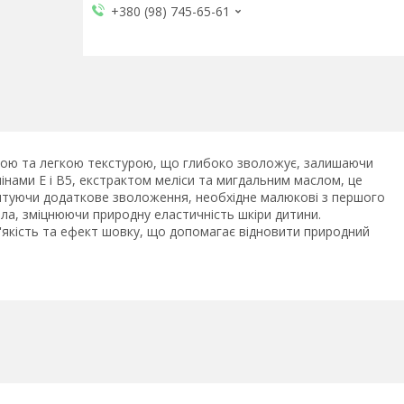
+380 (98) 745-65-61
дкою та легкою текстурою, що глибоко зволожує, залишаючи
інами E і B5, екстрактом меліси та мигдальним маслом, це
антуючи додаткове зволоження, необхідне малюкові з першого
а, зміцнюючи природну еластичність шкіри дитини.
якість та ефект шовку, що допомагає відновити природний