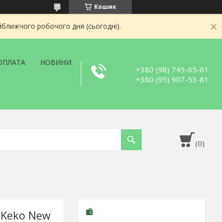
Кошик
йближчого робочого дня (сьогодні).
ОПЛАТА
НОВИНИ
+380 (98) 745-65-61
+380 (95) 907-53-81
 Keko New