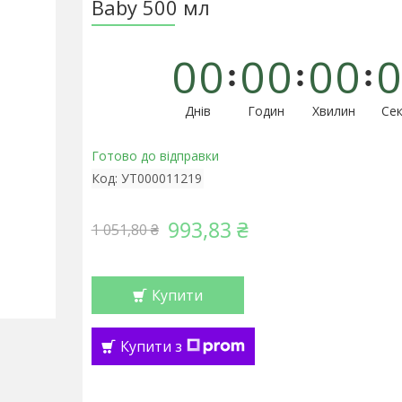
Baby 500 мл
0
0
0
0
0
0
0
Днів
Годин
Хвилин
Сек
Готово до відправки
Код:
УТ000011219
993,83 ₴
1 051,80 ₴
Купити
Купити з