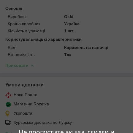
Основні
Виробник
Okki
Країна виробник
Україна
Кількість в упаковці
1 шт.
Користувальницькі характеристики
Вид
Карамель на паличці
Економічність
Так
Приховати
Умови доставки
Нова Пошта
Магазини Rozetka
Укрпошта
Курєрська доставка по Луцьку
Не пропустите акции, скидки и