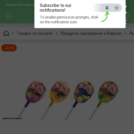
×
Інтернет-магазин "optservis"
Subscribe to our
notifications!
To enable permission prompts, click
ESC
on the notification icon
Товари та послуги
Продукти харчування з Європи
Ль
–11%