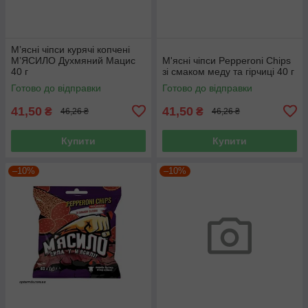
М’ясні чіпси курячі копчені
М’ЯСИЛО Духмяний Мацис
М'ясні чіпси Pepperoni Chips
40 г
зі смаком меду та гірчиці 40 г
Готово до відправки
Готово до відправки
41,50
41,50
₴
₴
46,26 ₴
46,26 ₴
Купити
Купити
–10%
–10%