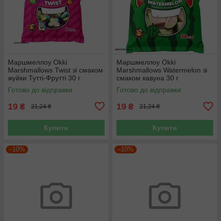
Маршмеллоу Okki
Маршмеллоу Okki
Marshmallows Twist зі смаком
Marshmallows Watermelon зі
жуйки Тутті-Фрутті 30 г
смаком кавуна 30 г
Готово до відправки
Готово до відправки
19
19
₴
₴
21,24 ₴
21,24 ₴
Купити
Купити
–10%
–10%