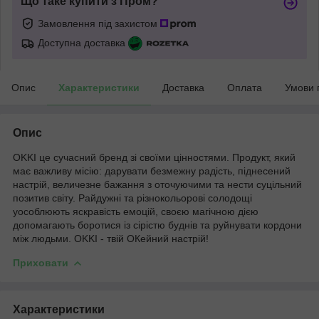
Що таке купити з Пром?
Замовлення під захистом
Доступна доставка
Опис
Характеристики
Доставка
Оплата
Умови 
Опис
ОKKI це сучасний бренд зі своїми цінностями. Продукт, який
має важливу місію: дарувати безмежну радість, піднесений
настрій, величезне бажання з оточуючими та нести суцільний
позитив світу. Райдужні та різнокольорові солодощі
уособлюють яскравість емоцій, своєю магічною дією
допомагають боротися із сірістю буднів та руйнувати кордони
між людьми. OKKI - твій ОКейний настрій!
Приховати
Характеристики