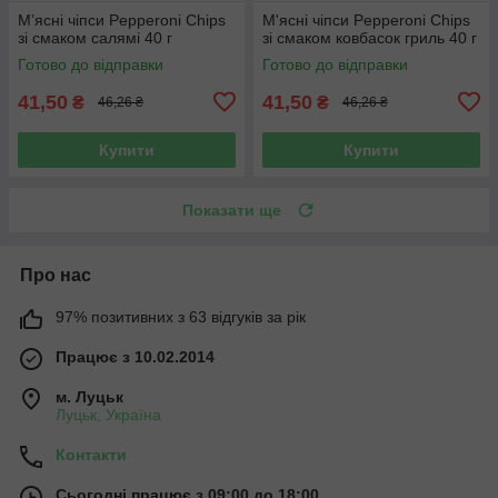
М’ясні чіпси Pepperoni Chips
М'ясні чіпси Pepperoni Chips
зі смаком салямі 40 г
зі смаком ковбасок гриль 40 г
Готово до відправки
Готово до відправки
41,50
41,50
₴
₴
46,26 ₴
46,26 ₴
Купити
Купити
Показати ще
Про нас
97% позитивних з 63 відгуків за рік
Працює з 10.02.2014
м. Луцьк
Луцьк, Україна
Контакти
Сьогодні працює з 09:00 до 18:00