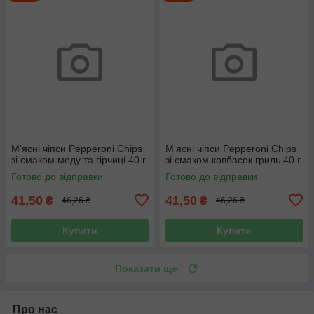
М'ясні чіпси Pepperoni Chips
М'ясні чіпси Pepperoni Chips
зі смаком меду та гірчиці 40 г
зі смаком ковбасок гриль 40 г
Готово до відправки
Готово до відправки
41,50
41,50
₴
₴
46,26 ₴
46,26 ₴
Купити
Купити
Показати ще
Про нас