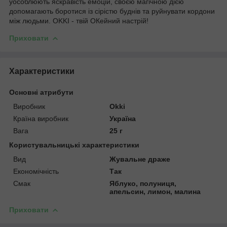
уособлюють яскравість емоцій, своєю магічною дією
допомагають боротися із сірістю буднів та руйнувати кордони
між людьми. OKKI - твій ОКейний настрій!
Приховати
Характеристики
Основні атрибути
Виробник
Okki
Країна виробник
Україна
Вага
25 г
Користувальницькі характеристики
Вид
Жувальне драже
Економічність
Так
Смак
Яблуко, полуниця,
апельсин, лимон, малина
Приховати