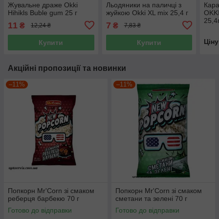
Жувальне драже Okki
Льодяники на паличці з
Кара
Hihikls Buble gum 25 г
жуйкою Okki XL mix 25,4 г
OKKI
25,4
11
7
₴
₴
12,24 ₴
7,83 ₴
Цін
Купити
Купити
Акційні пропозиції та новинки
–11%
–11%
Попкорн Mr'Corn зі смаком
Попкорн Mr'Corn зі смаком
реберця барбекю 70 г
сметани та зелені 70 г
Готово до відправки
Готово до відправки