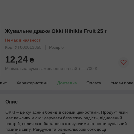
Жувальне драже Okki Hihikls Fruit 25 г
Немає в наявності
Код: УТ000013855
Роздріб
12,24
₴
Мінімальна сума замовлення на сайті — 700 ₴
пис
Характеристики
Доставка
Оплата
Умови пове
Опис
ОKKI – це сучасний бренд зі своїми цінностями. Продукт, який
має важливу місію: дарувати безмежну радість, піднесений
настрій, величезне бажання з оточуючими та нести суцільний
позитив світу. Райдужні та різнокольорові солодощі