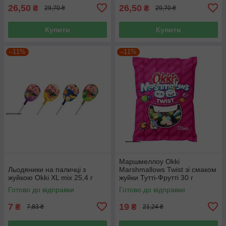
26,50
26,50
₴
₴
29,70 ₴
29,70 ₴
Купити
Купити
–11%
–11%
Маршмеллоу Okki
Льодяники на паличці з
Marshmallows Twist зі смаком
жуйкою Okki XL mix 25,4 г
жуйки Тутті-Фрутті 30 г
Готово до відправки
Готово до відправки
7
19
₴
₴
7,83 ₴
21,24 ₴