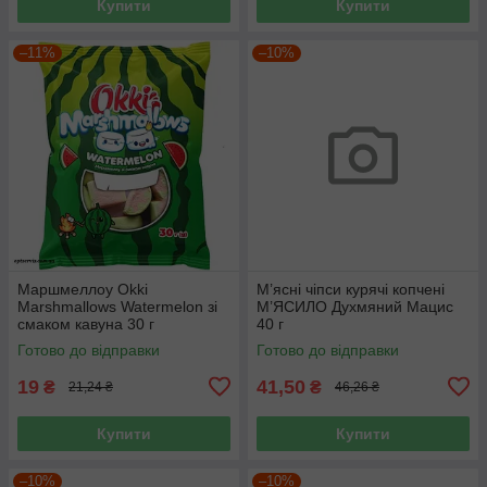
Купити
Купити
–11%
–10%
Маршмеллоу Okki
М’ясні чіпси курячі копчені
Marshmallows Watermelon зі
М’ЯСИЛО Духмяний Мацис
смаком кавуна 30 г
40 г
Готово до відправки
Готово до відправки
19
41,50
₴
₴
21,24 ₴
46,26 ₴
Купити
Купити
–10%
–10%