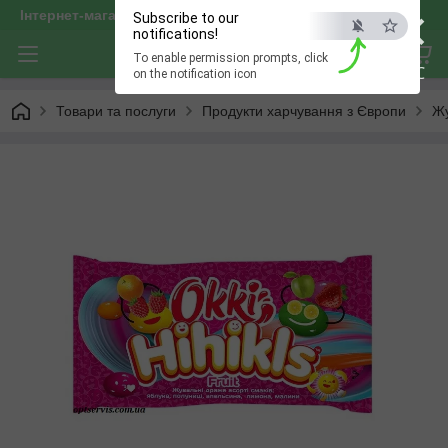
×
Інтернет-магазин "optservis"
Subscribe to our
notifications!
To enable permission prompts, click
ESC
on the notification icon
Товари та послуги
Продукти харчування з Європи
Жу